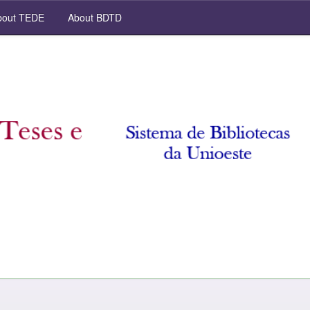
out TEDE
About BDTD