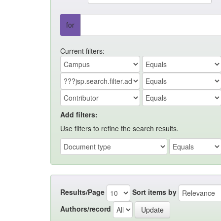
for
Current filters:
Add filters:
Use filters to refine the search results.
Results/Page
Sort items by
Authors/record