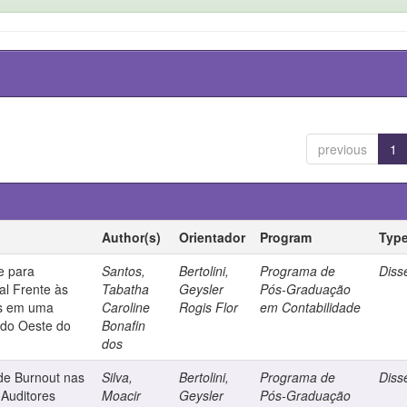
previous
1
Author(s)
Orientador
Program
Typ
e para
Santos,
Bertolini,
Programa de
Diss
al Frente às
Tabatha
Geysler
Pós-Graduação
rs em uma
Caroline
Rogis Flor
em Contabilidade
 do Oeste do
Bonafin
dos
de Burnout nas
Silva,
Bertolini,
Programa de
Diss
 Auditores
Moacir
Geysler
Pós-Graduação