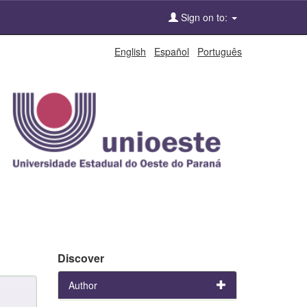
Sign on to:
English
Español
Português
Discover
Author