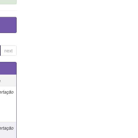
next
e
ertação
ertação