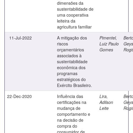
dimensões da
sustentabilidade de
uma cooperativa
leiteira da
agricultura familiar
11-Jul-2022
A mitigação dos
Pimentel,
Berto
riscos
Luiz Paulo
Geys
orçamentários
Gomes
Rogi
associados à
sustentabilidade
econômica dos
programas
estratégicos do
Exército Brasileiro.
22-Dec-2020
Influência das
Lira,
Berto
certificações na
Adilson
Geys
mudança de
Leite
Rogi
comportamento e
na decisão de
compra do
consumidor de