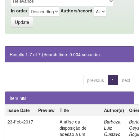
In order
Authors/record
Results 1-7 of 7 (Search time: 0.004 seconds).
previous
1
next
Item hits:
Issue Date
Preview
Title
Author(s)
Orie
23-Feb-2017
Análise da
Barboza,
Berto
disposição de
Luiz
Geys
adesão a um
Gustavo
Rogi