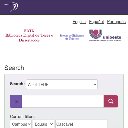
Skip
English
Español
Português
navigation
Search
Search:
for
Current filters: