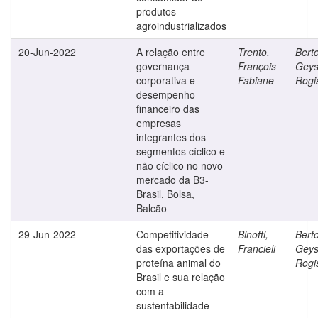
produtos
agroindustrializados
20-Jun-2022
A relação entre
Trento,
Berto
governança
François
Geys
corporativa e
Fabiane
Rogi
desempenho
financeiro das
empresas
integrantes dos
segmentos cíclico e
não cíclico no novo
mercado da B3-
Brasil, Bolsa,
Balcão
29-Jun-2022
Competitividade
Binotti,
Berto
das exportações de
Francieli
Geys
proteína animal do
Rogi
Brasil e sua relação
com a
sustentabilidade