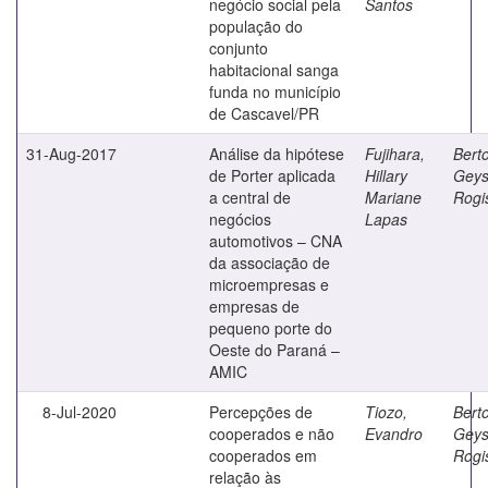
negócio social pela
Santos
população do
conjunto
habitacional sanga
funda no município
de Cascavel/PR
31-Aug-2017
Análise da hipótese
Fujihara,
Berto
de Porter aplicada
Hillary
Geys
a central de
Mariane
Rogi
negócios
Lapas
automotivos – CNA
da associação de
microempresas e
empresas de
pequeno porte do
Oeste do Paraná –
AMIC
8-Jul-2020
Percepções de
Tiozo,
Berto
cooperados e não
Evandro
Geys
cooperados em
Rogi
relação às