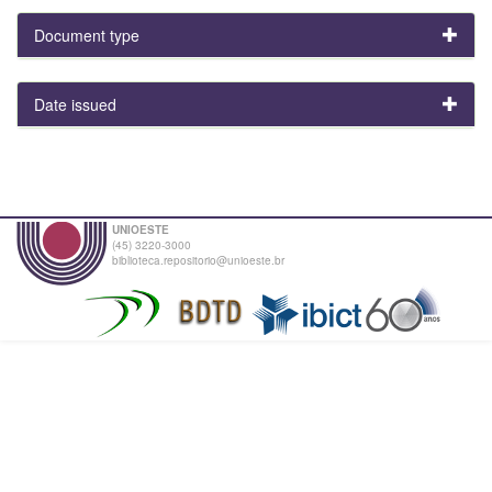
Document type
Date issued
UNIOESTE
(45) 3220-3000
biblioteca.repositorio@unioeste.br