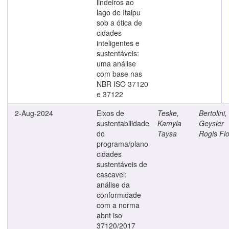
lindeiros ao
lago de Itaipu
sob a ótica de
cidades
inteligentes e
sustentáveis:
uma análise
com base nas
NBR ISO 37120
e 37122
2-Aug-2024
Eixos de
Teske,
Bertolini,
sustentabilidade
Kamyla
Geysler
do
Taysa
Rogis Flo
programa/plano
cidades
sustentáveis de
cascavel:
análise da
conformidade
com a norma
abnt iso
37120/2017