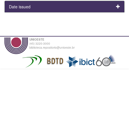
Date issued
UNIOESTE
(45) 3220-3000
biblioteca.repositorio@unioeste.br