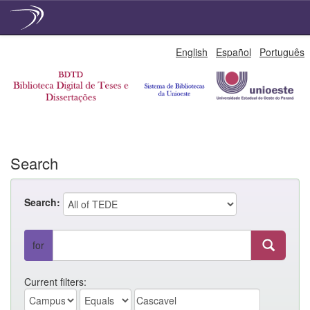
Skip
English
Español
Português
navigation
Search
Search:
for
Current filters: