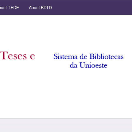
out TEDE
About BDTD