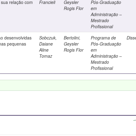
e sua relação com
Francieli
Geysler
Pós-Graduação
Rogis Flor
em
Administração –
Mestrado
Profissional
ção desenvolvidas
Sobczuk,
Bertolini,
Programa de
Diss
 nas pequenas
Daiane
Geysler
Pós-Graduação
Aline
Rogis Flor
em
Tomaz
Administração –
Mestrado
Profissional