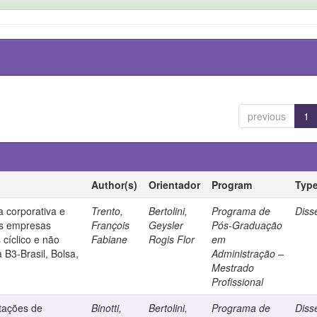
previous
1
Author(s)
Orientador
Program
Typ
a corporativa e
Trento,
Bertolini,
Programa de
Diss
as empresas
François
Geysler
Pós-Graduação
cíclico e não
Fabiane
Rogis Flor
em
 B3-Brasil, Bolsa,
Administração –
Mestrado
Profissional
tações de
Binotti,
Bertolini,
Programa de
Diss