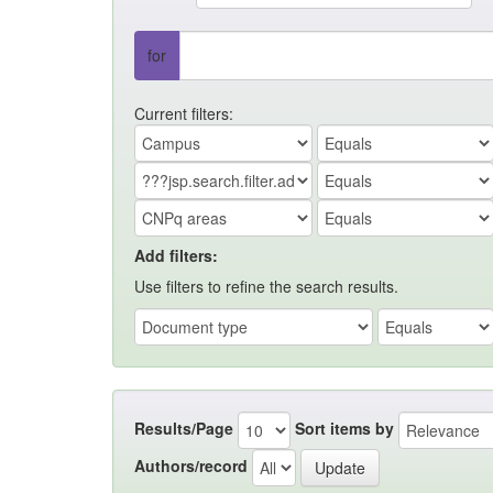
for
Current filters:
Add filters:
Use filters to refine the search results.
Results/Page
Sort items by
Authors/record