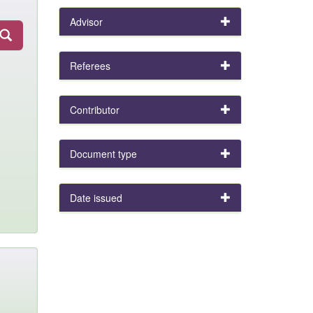
Advisor
Referees
Contributor
Document type
Date issued