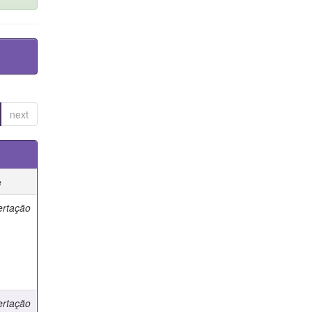
next
e
ertação
ertação