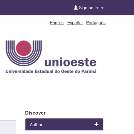
Sign on to:
English
Español
Português
Discover
Author