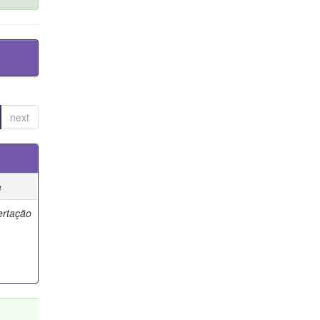
next
e
ertação