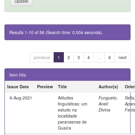
Results 1-10 of 56 (Search time: 0.004 seconds).
previous
1
2
3
4
...
6
next
Item hits:
Issue Date
Preview
Title
Author(s)
Orie
6-Aug-2021
Atitudes
Fungueto,
Sella
linguísticas: um
Anelí
Apar
estudo na
Divina
Feol
localidade
paranaense de
Guaíra