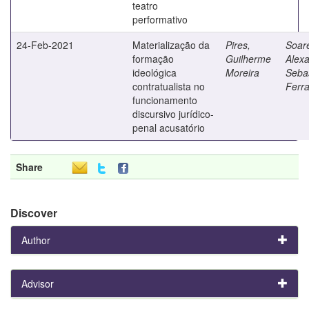
teatro
performativo
24-Feb-2021
Materialização da
Pires,
Soar
formação
Guilherme
Alex
ideológica
Moreira
Seba
contratualista no
Ferra
funcionamento
discursivo jurídico-
penal acusatório
Share
Discover
Author
Advisor