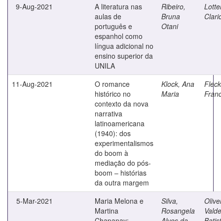
9-Aug-2021
A literatura nas
Ribeiro,
Lott
aulas de
Bruna
Clari
português e
Otani
espanhol como
língua adicional no
ensino superior da
UNILA
11-Aug-2021
O romance
Klock, Ana
Fleck
histórico no
Maria
Franc
contexto da nova
narrativa
latinoamericana
(1940): dos
experimentalismos
do boom à
mediação do pós-
boom – histórias
da outra margem
5-Mar-2021
Maria Melona e
Silva,
Olive
Martina
Rosangela
Valde
Chapanay:
Alves da
Batis