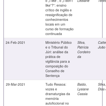
o „I like‟, o „I don’t
Lediane
Tere
like‟?”: ensino
crítico de inglês e
ressignificação de
conhecimentos
locais em um
curso de formação
continuada
24-Feb-2021
Ministério Público
Silva,
Catte
e o Tribunal do
Patrícia
João
Júri: análise da
Cordeiro
prática de
da
vigilância para a
composição do
Conselho de
Sentença
29-Mar-2021
Tudo Ressoa:
Baldo,
Silva,
vozes e
Lysiane
Dias
dramaturgias da
Cassia
memória
autoficcional no