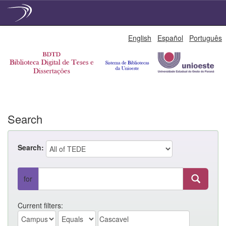
Skip
English
Español
Português
navigation
Search
Search:
for
Current filters: