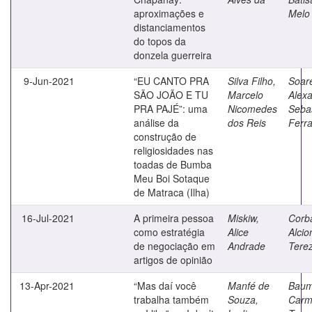
aproximações e
Melo
distanciamentos
do topos da
donzela guerreira
9-Jun-2021
“EU CANTO PRA
Silva Filho,
Soar
SÃO JOÃO E TU
Marcelo
Alex
PRA PAJÉ”: uma
Nicomedes
Seba
análise da
dos Reis
Ferra
construção de
religiosidades nas
toadas de Bumba
Meu Boi Sotaque
de Matraca (Ilha)
16-Jul-2021
A primeira pessoa
Miskiw,
Corba
como estratégia
Alice
Alcio
de negociação em
Andrade
Tere
artigos de opinião
13-Apr-2021
“Mas daí você
Manfé de
Baum
trabalha também
Souza,
Carm