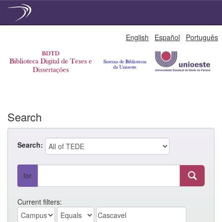
Skip
English
Español
Português
navigation
Search
Search:
for
Current filters: