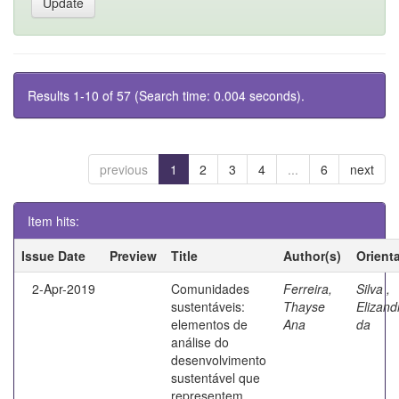
Results 1-10 of 57 (Search time: 0.004 seconds).
previous
1
2
3
4
...
6
next
Item hits:
Issue Date
Preview
Title
Author(s)
Orient
2-Apr-2019
Comunidades
Ferreira,
Silva ,
sustentáveis:
Thayse
Elizand
elementos de
Ana
da
análise do
desenvolvimento
sustentável que
representem