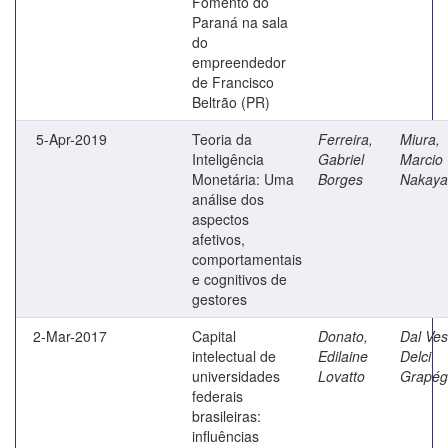
Fomento do
Paraná na sala
do
empreendedor
de Francisco
Beltrão (PR)
5-Apr-2019
Teoria da
Ferreira,
Miura,
Inteligência
Gabriel
Marcio
Monetária: Uma
Borges
Nakay
análise dos
aspectos
afetivos,
comportamentais
e cognitivos de
gestores
2-Mar-2017
Capital
Donato,
Dal Ves
intelectual de
Edilaine
Delci
universidades
Lovatto
Grapég
federais
brasileiras:
influências