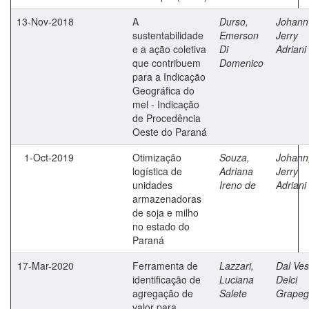
13-Nov-2018
A
Durso,
Johann
sustentabilidade
Emerson
Jerry
e a ação coletiva
Di
Adriani
que contribuem
Domenico
para a Indicação
Geográfica do
mel - Indicação
de Procedência
Oeste do Paraná
1-Oct-2019
Otimização
Souza,
Johann
logística de
Adriana
Jerry
unidades
Ireno de
Adriani
armazenadoras
de soja e milho
no estado do
Paraná
17-Mar-2020
Ferramenta de
Lazzari,
Dal Ves
identificação de
Luciana
Delci
agregação de
Salete
Grapeg
valor para