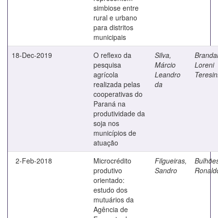
simbiose entre
rural e urbano
para distritos
municipais
18-Dec-2019
O reflexo da
Silva,
Brandal
pesquisa
Márcio
Loreni
agrícola
Leandro
Teresi
realizada pelas
da
cooperativas do
Paraná na
produtividade da
soja nos
municípios de
atuação
2-Feb-2018
Microcrédito
Filgueiras,
Bulhõe
produtivo
Sandro
Ronald
orientado:
estudo dos
mutuários da
Agência de