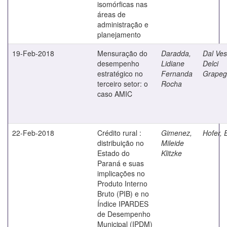
isomórficas nas
áreas de
administração e
planejamento
19-Feb-2018
Mensuração do
Daradda,
Dal Ves
desempenho
Lidiane
Delci
estratégico no
Fernanda
Grapeg
terceiro setor: o
Rocha
caso AMIC
22-Feb-2018
Crédito rural :
Gimenez,
Hofer, 
distribuição no
Mileide
Estado do
Klitzke
Paraná e suas
implicações no
Produto Interno
Bruto (PIB) e no
Índice IPARDES
de Desempenho
Municipal (IPDM)