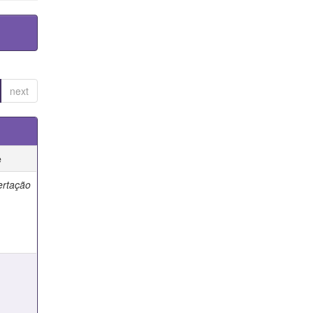
next
e
ertação
e