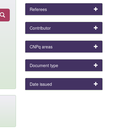
Referees
Contributor
CNPq areas
Document type
Date issued