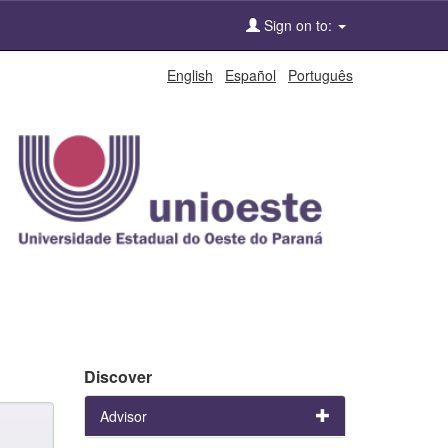
Sign on to:
English
Español
Português
Discover
Advisor