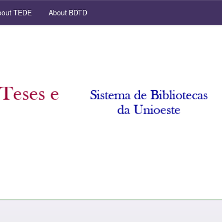
out TEDE
About BDTD