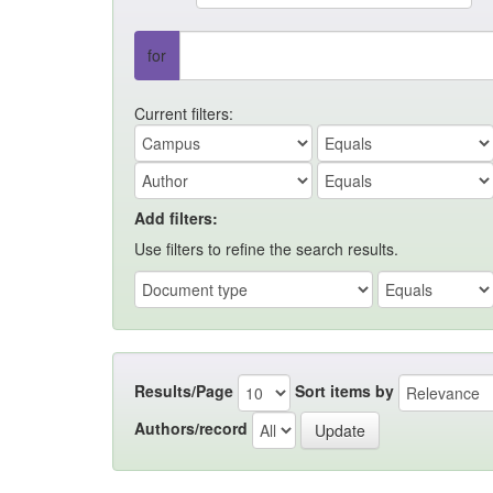
for
Current filters:
Add filters:
Use filters to refine the search results.
Results/Page
Sort items by
Authors/record