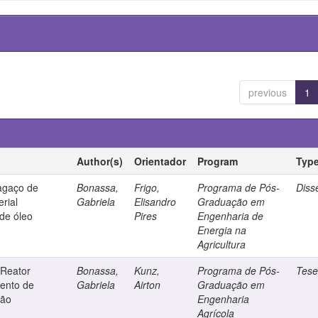
previous
1
Author(s)
Orientador
Program
Typ
bagaço de
Bonassa,
Frigo,
Programa de Pós-
Diss
rial
Gabriela
Elisandro
Graduação em
 de óleo
Pires
Engenharia de
Energia na
Agricultura
 Reator
Bonassa,
Kunz,
Programa de Pós-
Tes
ento de
Gabriela
Airton
Graduação em
ção
Engenharia
Agrícola