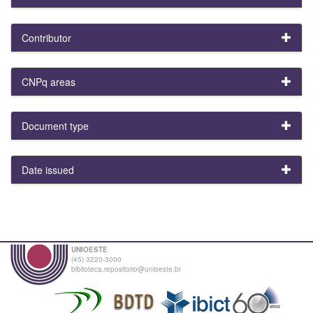
Contributor
CNPq areas
Document type
Date issued
UNIOESTE
(45) 3220-3000
biblioteca.repositorio@unioeste.br