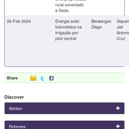
rural conectado
à Rede.
26-Feb-2024
Energia solar
Berwanger,
Siquei
fotovoltaica na
Diego
Jair
irrigação por
Antoni
pivô central
Cruz
Share
Discover
Advisor
Referees