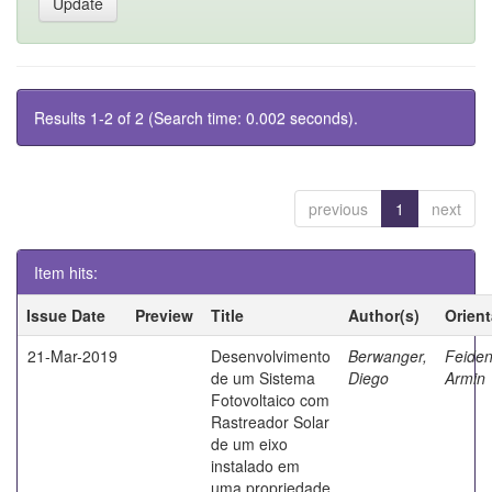
Results 1-2 of 2 (Search time: 0.002 seconds).
previous
1
next
Item hits:
Issue Date
Preview
Title
Author(s)
Orien
21-Mar-2019
Desenvolvimento
Berwanger,
Feiden
de um Sistema
Diego
Armin
Fotovoltaico com
Rastreador Solar
de um eixo
instalado em
uma propriedade