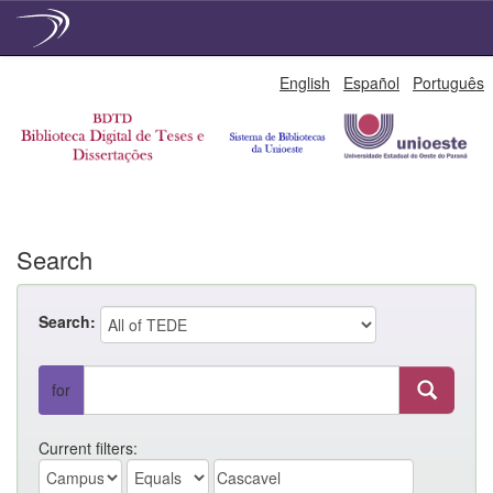
Skip
English
Español
Português
navigation
Search
Search:
for
Current filters: