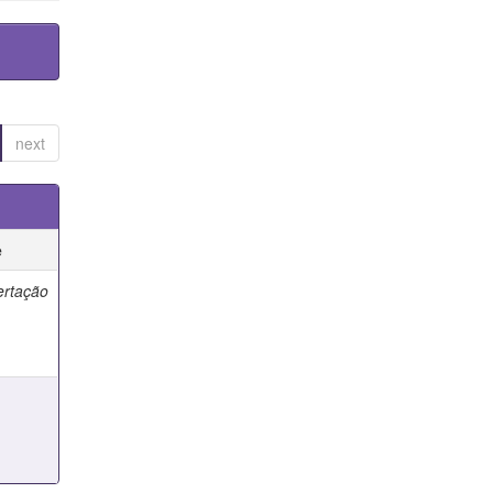
next
e
ertação
e