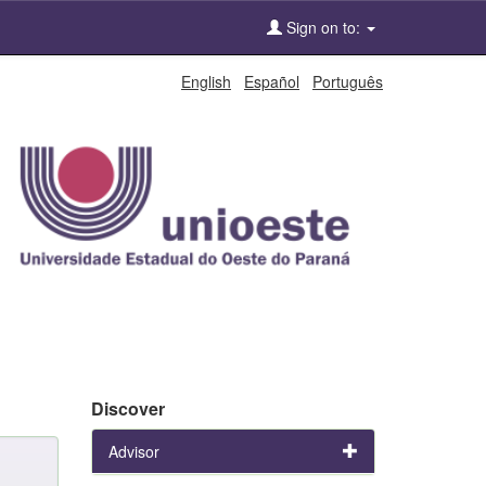
Sign on to:
English
Español
Português
Discover
Advisor