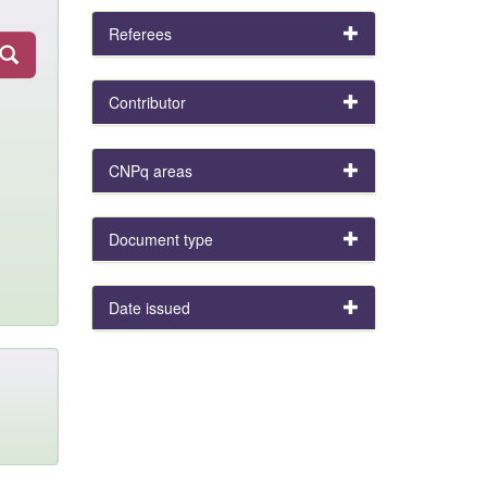
Referees
Contributor
CNPq areas
Document type
Date issued