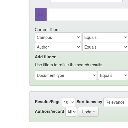
for
Current filters:
Add filters:
Use filters to refine the search results.
Results/Page
Sort items by
Authors/record