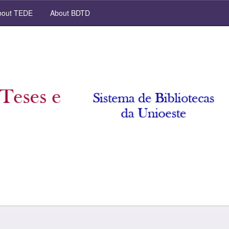
out TEDE
About BDTD