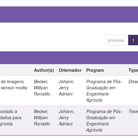
previous
1
Author(s)
Orientador
Program
Typ
l de imagens
Becker,
Johann,
Programa de Pós-
Diss
o sensor modis
Willyan
Jerry
Graduação em
Ronaldo
Adriani
Engenharia
Agrícola
ociado a
Becker,
Johann,
Programa de Pós-
Tes
 dados para
Willyan
Jerry
Graduação em
grícola
Ronaldo
Adriani
Engenharia
Agrícola