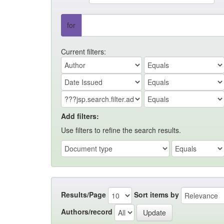
for
Current filters:
Add filters:
Use filters to refine the search results.
Results/Page
Sort items by
Authors/record