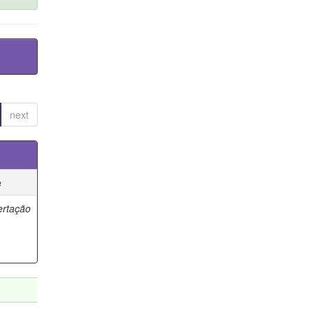
next
e
ertação