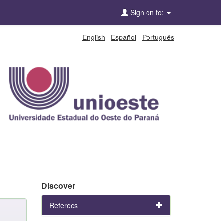
Sign on to:
English
Español
Português
Discover
Referees