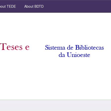
out TEDE
About BDTD