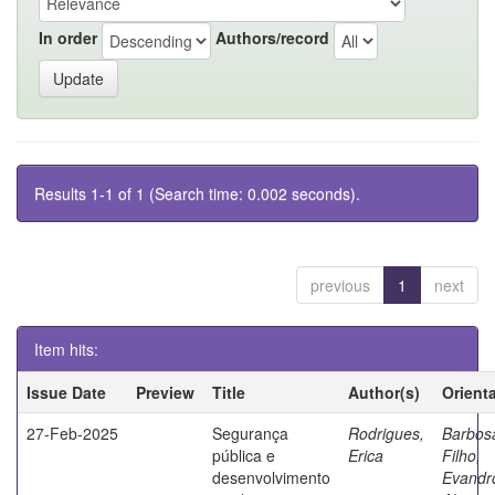
In order
Authors/record
Results 1-1 of 1 (Search time: 0.002 seconds).
previous
1
next
Item hits:
Issue Date
Preview
Title
Author(s)
Orient
27-Feb-2025
Segurança
Rodrigues,
Barbos
pública e
Erica
Filho,
desenvolvimento
Evandr