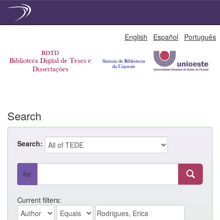
Skip
English
Español
Português
navigation
Search
Search:
for
Current filters: