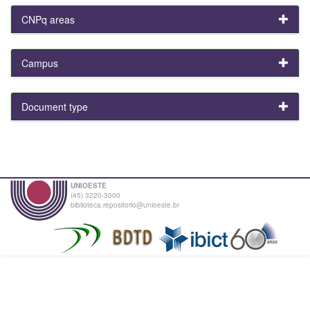
CNPq areas
Campus
Document type
UNIOESTE
(45) 3220-3000
biblioteca.repositorio@unioeste.br