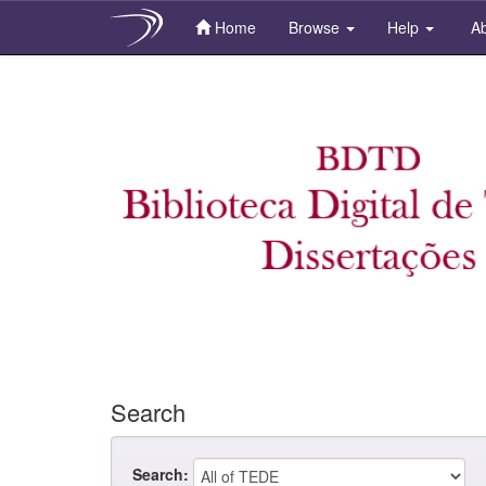
Home
Browse
Help
Ab
Skip
navigation
Search
Search: