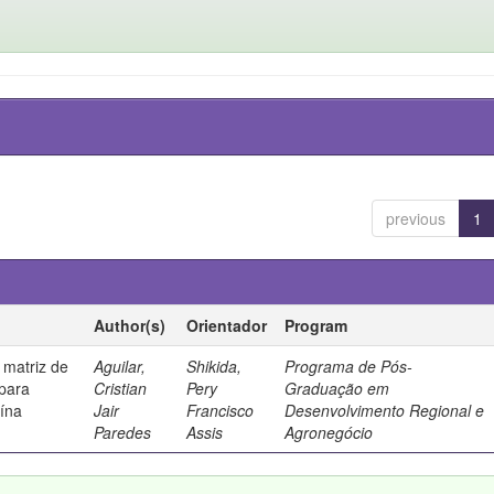
previous
1
Author(s)
Orientador
Program
 matriz de
Aguilar,
Shikida,
Programa de Pós-
 para
Cristian
Pery
Graduação em
uína
Jair
Francisco
Desenvolvimento Regional e
Paredes
Assis
Agronegócio