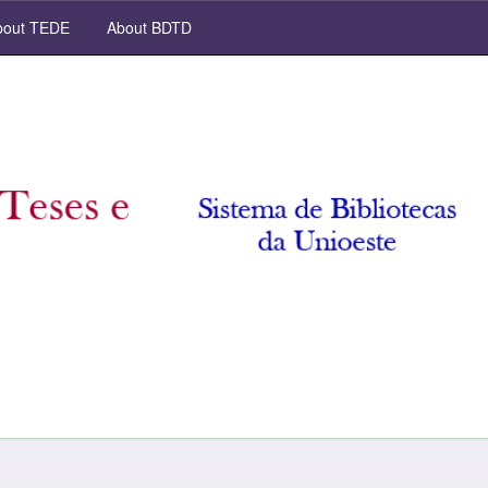
out TEDE
About BDTD