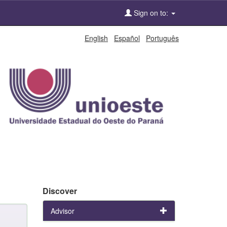
Sign on to:
English
Español
Português
Discover
Advisor