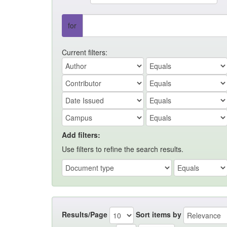
for
Current filters:
Add filters:
Use filters to refine the search results.
Results/Page
Sort items by