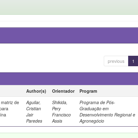
previous
1
Author(s)
Orientador
Program
 matriz de
Aguilar,
Shikida,
Programa de Pós-
 para
Cristian
Pery
Graduação em
uína
Jair
Francisco
Desenvolvimento Regional e
Paredes
Assis
Agronegócio