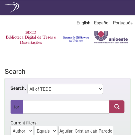
Skip
English
Español
Português
navigation
Search
Search:
for
Current filters: