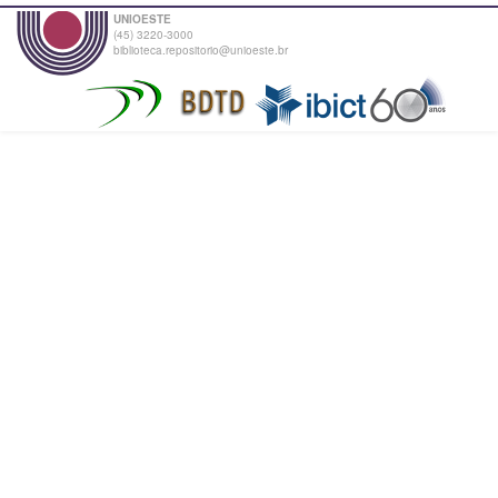
UNIOESTE
(45) 3220-3000
biblioteca.repositorio@unioeste.br