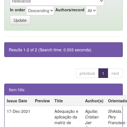
In order
Authors/record
Results 1-2 of 2 (Search time: 0.003 seconds).
previous
1
next
Item hits:
Issue Date
Preview
Title
Author(s)
Orientado
17-Dec-2021
Adequação e
Aguilar,
Shikida,
aplicação da
Cristian
Pery
matriz de
Jair
Francisco