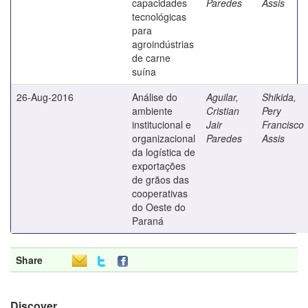
capacidades
Paredes
Assis
tecnológicas
para
agroindústrias
de carne
suína
26-Aug-2016
Análise do
Aguilar,
Shikida,
ambiente
Cristian
Pery
institucional e
Jair
Francisco
organizacional
Paredes
Assis
da logística de
exportações
de grãos das
cooperativas
do Oeste do
Paraná
Share
Discover