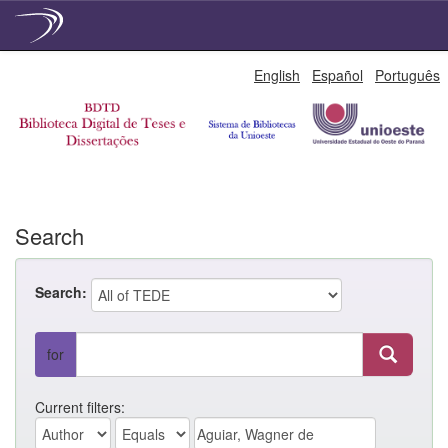
Skip
English
Español
Português
navigation
Search
Search:
for
Current filters: