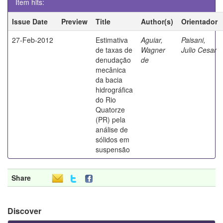
Item hits:
Issue Date
Preview
Title
Author(s)
Orientador
27-Feb-2012
Estimativa
Aguiar,
Paisani,
de taxas de
Wagner
Julio Cesar
denudação
de
mecânica
da bacia
hidrográfica
do Rio
Quatorze
(PR) pela
análise de
sólidos em
suspensão
Share
Discover