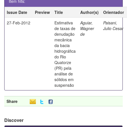
Item hits:
Issue Date
Preview
Title
Author(s)
Orientador
27-Feb-2012
Estimativa
Aguiar,
Paisani,
de taxas de
Wagner
Julio Cesar
denudação
de
mecânica
da bacia
hidrográfica
do Rio
Quatorze
(PR) pela
análise de
sólidos em
suspensão
Share
Discover