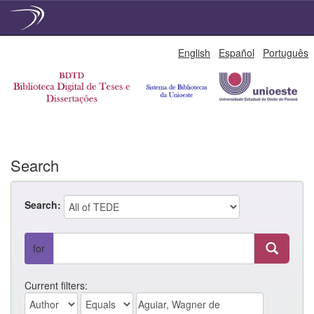
Skip
English
Español
Português
navigation
Search
Search:
for
Current filters: