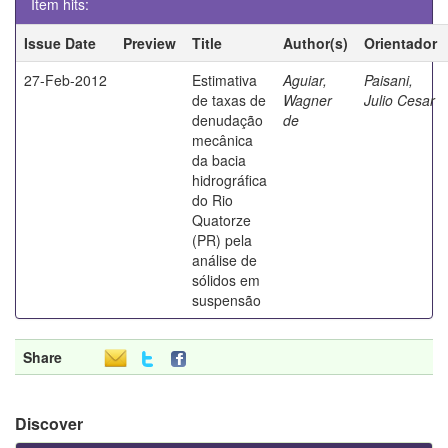
Item hits:
Issue Date
Preview
Title
Author(s)
Orientador
27-Feb-2012
Estimativa
Aguiar,
Paisani,
de taxas de
Wagner
Julio Cesar
denudação
de
mecânica
da bacia
hidrográfica
do Rio
Quatorze
(PR) pela
análise de
sólidos em
suspensão
Share
Discover