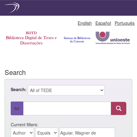
Skip
English
Español
Português
navigation
Search
Search:
for
Current filters: