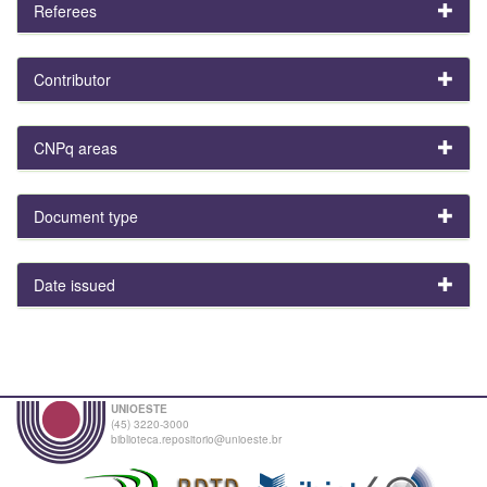
Referees
Contributor
CNPq areas
Document type
Date issued
UNIOESTE
(45) 3220-3000
biblioteca.repositorio@unioeste.br