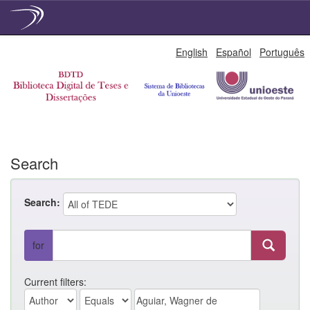
Skip
English
Español
Português
navigation
Search
Search:
for
Current filters: