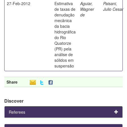
27-Feb-2012
Estimativa
Aguiar,
Paisani,
de taxas de
Wagner
Julio Cesar
denudação
de
mecânica
da bacia
hidrográfica
do Rio
Quatorze
(PR) pela
análise de
sólidos em
suspensão
Share
Discover
Referees