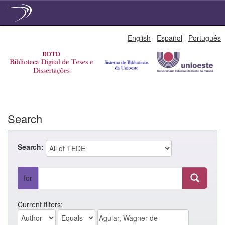
Skip
English
Español
Português
navigation
Search
Search:
for
Current filters: