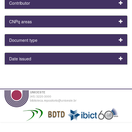
Contributor
CNPq areas
Document type
Date issued
UNIOESTE
(45) 3220-3000
biblioteca.repositorio@unioeste.br