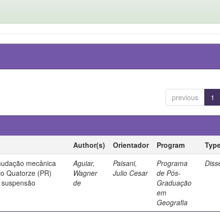
previous
1
Author(s)
Orientador
Program
Typ
enudação mecânica
Aguiar,
Paisani,
Programa
Diss
Rio Quatorze (PR)
Wagner
Julio Cesar
de Pós-
m suspensão
de
Graduação
em
Geografia