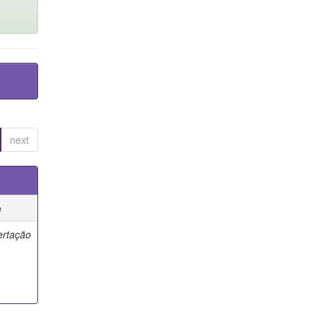
next
e
ertação