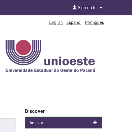
Sign on to:
English
Español
Português
Discover
Advisor