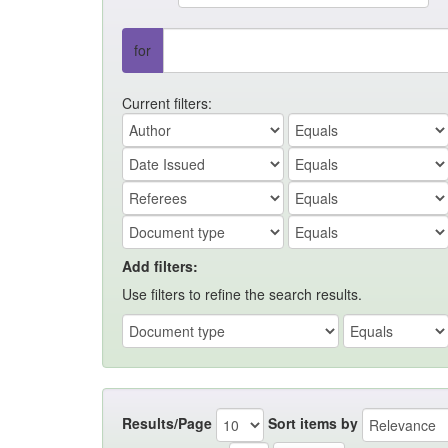
for
Current filters:
Add filters:
Use filters to refine the search results.
Results/Page
Sort items by