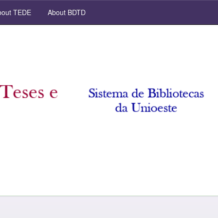
out TEDE
About BDTD