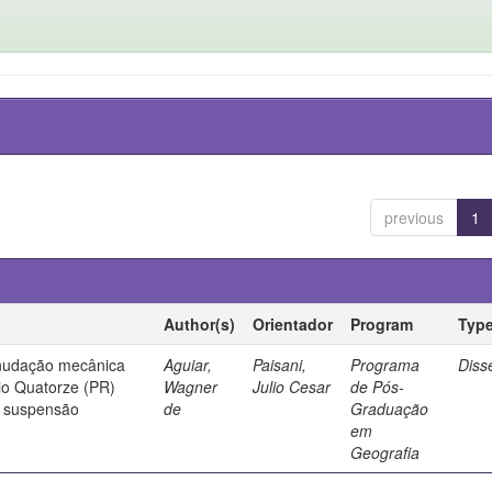
previous
1
Author(s)
Orientador
Program
Typ
enudação mecânica
Aguiar,
Paisani,
Programa
Diss
Rio Quatorze (PR)
Wagner
Julio Cesar
de Pós-
m suspensão
de
Graduação
em
Geografia