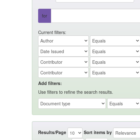
for
Current filters:
Add filters:
Use filters to refine the search results.
Results/Page
Sort items by