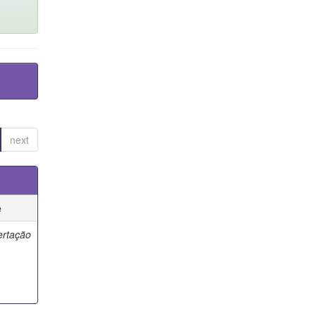
next
e
ertação