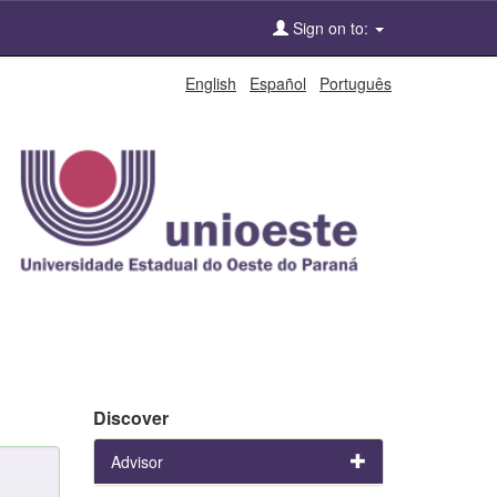
Sign on to:
English
Español
Português
Discover
Advisor