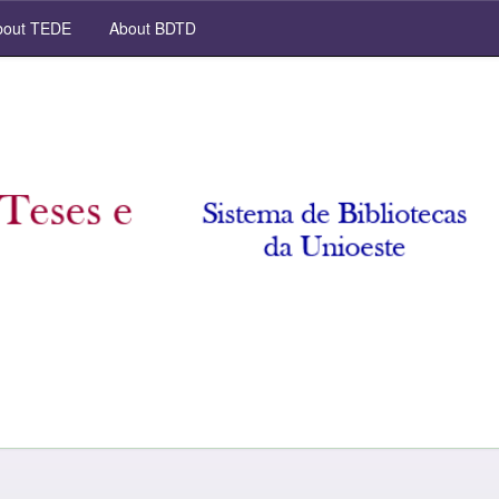
out TEDE
About BDTD