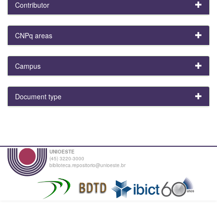
Contributor
CNPq areas
Campus
Document type
UNIOESTE
(45) 3220-3000
biblioteca.repositorio@unioeste.br