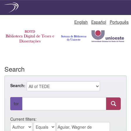
Skip
English
Español
Português
navigation
Search
Search:
for
Current filters: