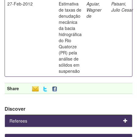
27-Feb-2012
Estimativa
Aguiar,
Paisani,
de taxas de
Wagner
Julio Cesar
denudação
de
mecânica
da bacia
hidrográfica
do Rio
Quatorze
(PR) pela
análise de
sólidos em
suspensão
Share
Discover
Referees