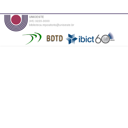
UNIOESTE
(45) 3220-3000
biblioteca.repositorio@unioeste.br