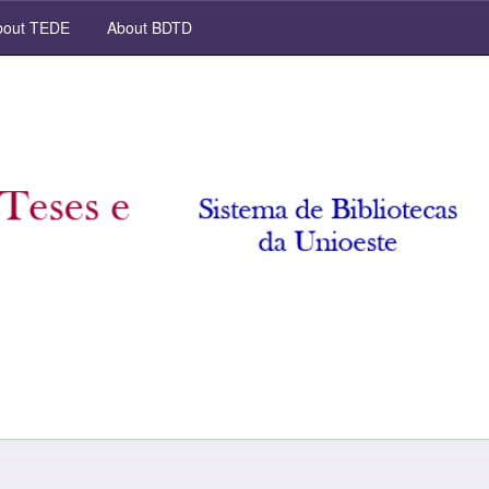
out TEDE
About BDTD