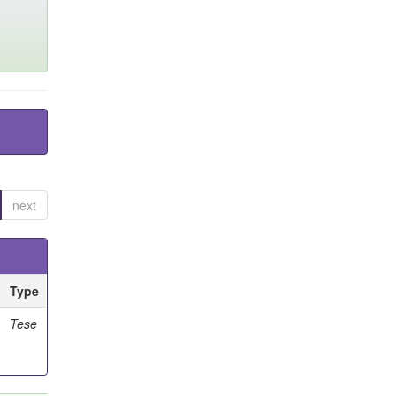
next
Type
Tese