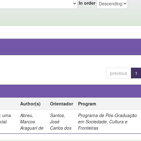
In order
previous
1
Author(s)
Orientador
Program
s: uma
Abreu,
Santos,
Programa de Pós-Graduação
cial
Marcos
José
em Sociedade, Cultura e
Araguari de
Carlos dos
Fronteiras