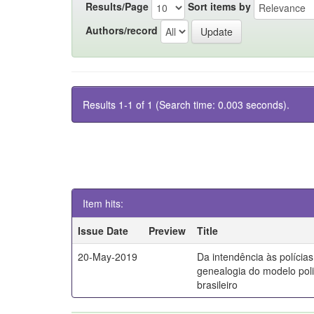
Results/Page
Sort items by
Authors/record
Results 1-1 of 1 (Search time: 0.003 seconds).
Item hits:
Issue Date
Preview
Title
20-May-2019
Da intendência às polícia
genealogia do modelo poli
brasileiro