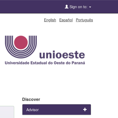
Sign on to:
English
Español
Português
Discover
Advisor