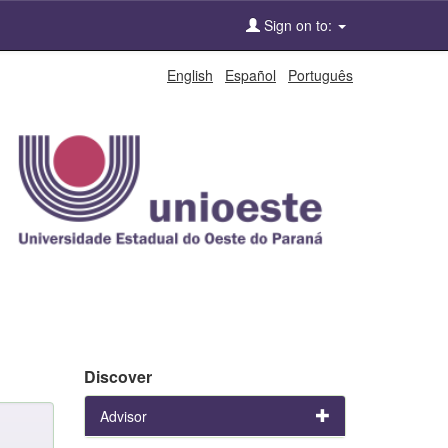
Sign on to:
English
Español
Português
Discover
Advisor