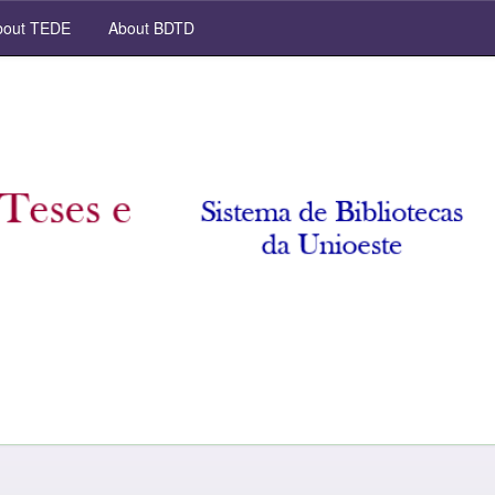
out TEDE
About BDTD