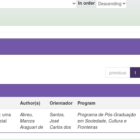
In order
previous
1
Author(s)
Orientador
Program
s: uma
Abreu,
Santos,
Programa de Pós-Graduação
cial
Marcos
José
em Sociedade, Cultura e
Araguari de
Carlos dos
Fronteiras