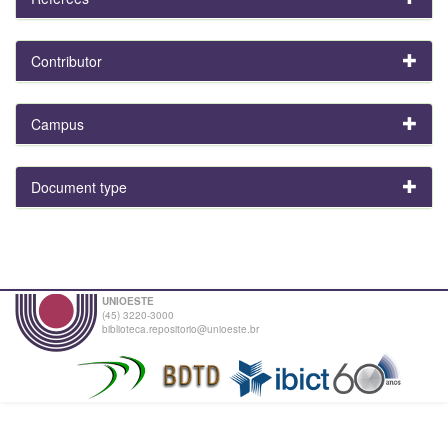
Contributor
Campus
Document type
UNIOESTE
(45) 3220-3000
biblioteca.repositorio@unioeste.br