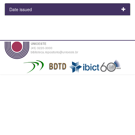
Date issued
UNIOESTE
(45) 3220-3000
biblioteca.repositorio@unioeste.br