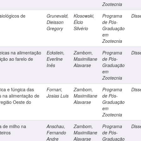
Zootecnia
siológicos de
Grunevald,
Klosowski,
Programa
Diss
Dieisson
Élcio
de Pós-
Gregory
Silvério
Graduação
em
Zootecnia
teicas na alimentação
Eckstein,
Zambom,
Programa
Diss
ição ao farelo de
Everline
Maximiliane
de Pós-
Inês
Alavarse
Graduação
em
Zootecnia
ica e fúngica das
Fornari,
Zambom,
Programa
Diss
as na alimentação de
Josias Luis
Maximiliane
de Pós-
rregião Oeste do
Alavarse
Graduação
em
Zootecnia
a de milho na
Anschau,
Zambom,
Programa
Diss
teiros
Fernando
Maximiliane
de Pós-
Andre
Alavarse
Graduação