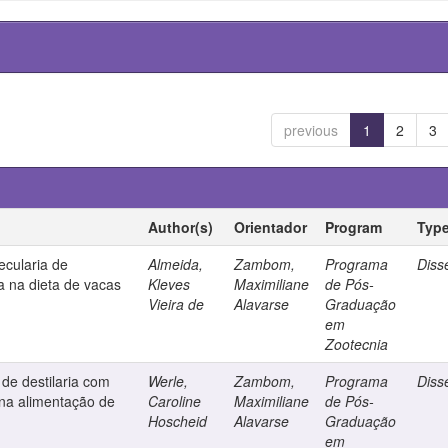
previous
1
2
3
Author(s)
Orientador
Program
Typ
ecularia de
Almeida,
Zambom,
Programa
Diss
a na dieta de vacas
Kleves
Maximiliane
de Pós-
Vieira de
Alavarse
Graduação
em
Zootecnia
 de destilaria com
Werle,
Zambom,
Programa
Diss
 na alimentação de
Caroline
Maximiliane
de Pós-
Hoscheid
Alavarse
Graduação
em