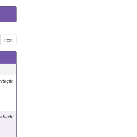
next
e
ertação
ertação