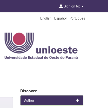
Sign on to:
English
Español
Português
Discover
Author