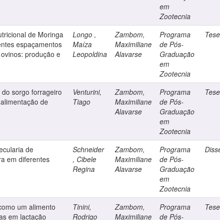
em
Zootecnia
tricional de Moringa
Longo ,
Zambom,
Programa
Tes
erentes espaçamentos
Maíza
Maximiliane
de Pós-
 ovinos: produção e
Leopoldina
Alavarse
Graduação
em
Zootecnia
 do sorgo forrageiro
Venturini,
Zambom,
Programa
Tes
 alimentação de
Tiago
Maximiliane
de Pós-
Alavarse
Graduação
em
Zootecnia
ecularia de
Schneider
Zambom,
Programa
Diss
ura em diferentes
, Cibele
Maximiliane
de Pós-
Regina
Alavarse
Graduação
em
Zootecnia
 como um alimento
Tinini,
Zambom,
Programa
Tes
cas em lactação
Rodrigo
Maximiliane
de Pós-