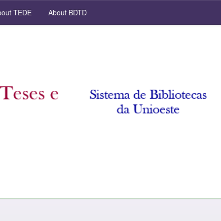
out TEDE
About BDTD