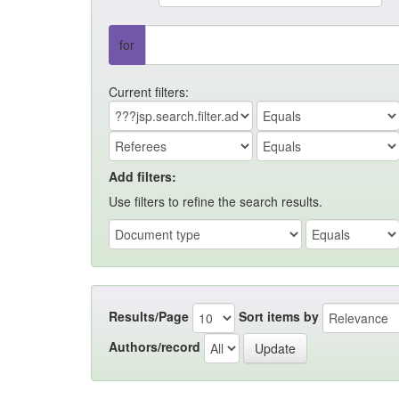
for
Current filters:
Add filters:
Use filters to refine the search results.
Results/Page
Sort items by
Authors/record