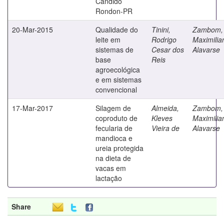
Cândido
Rondon-PR
20-Mar-2015
Qualidade do
Tinini,
Zambom,
leite em
Rodrigo
Maximilia
sistemas de
Cesar dos
Alavarse
base
Reis
agroecológica
e em sistemas
convencional
17-Mar-2017
Silagem de
Almeida,
Zambom,
coproduto de
Kleves
Maximilia
fecularia de
Vieira de
Alavarse
mandioca e
ureia protegida
na dieta de
vacas em
lactação
Share