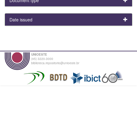
Document type
Date issued
UNIOESTE
(45) 3220-3000
biblioteca.repositorio@unioeste.br