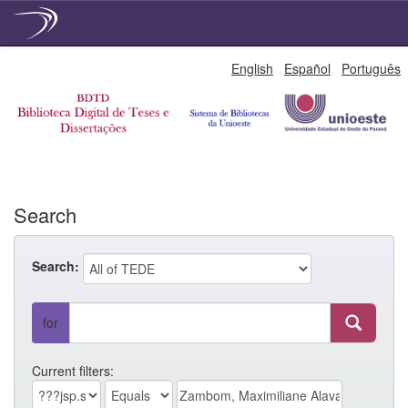
Skip
English
Español
Português
navigation
Search
Search:
for
Current filters: