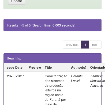
Results 1-5 of 5 (Search time: 0.003 seconds).
previous
1
next
Item hits:
Issue Date
Preview
Title
Author(s)
Orientad
29-Jul-2011
Caracterização
Defante,
Zambom,
dos sistemas
Leslié
Maximilia
de produção
Alavarse
leiteiros na
região oeste
do Paraná por
meio de