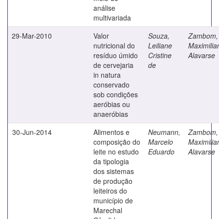
análise
multivariada
29-Mar-2010
Valor
Souza,
Zambom,
nutricional do
Leiliane
Maximilia
resíduo úmido
Cristine
Alavarse
de cervejaria
de
in natura
conservado
sob condições
aeróbias ou
anaeróbias
30-Jun-2014
Alimentos e
Neumann,
Zambom,
composição do
Marcelo
Maximilia
leite no estudo
Eduardo
Alavarse
da tipologia
dos sistemas
de produção
leiteiros do
município de
Marechal