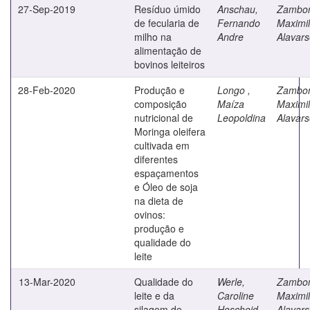
27-Sep-2019
Resíduo úmido
Anschau,
Zambo
de fecularia de
Fernando
Maximil
milho na
Andre
Alavar
alimentação de
bovinos leiteiros
28-Feb-2020
Produção e
Longo ,
Zambo
composição
Maíza
Maximil
nutricional de
Leopoldina
Alavar
Moringa oleifera
cultivada em
diferentes
espaçamentos
e Óleo de soja
na dieta de
ovinos:
produção e
qualidade do
leite
13-Mar-2020
Qualidade do
Werle,
Zambo
leite e da
Caroline
Maximil
silagem de
Hoscheid
Alavar