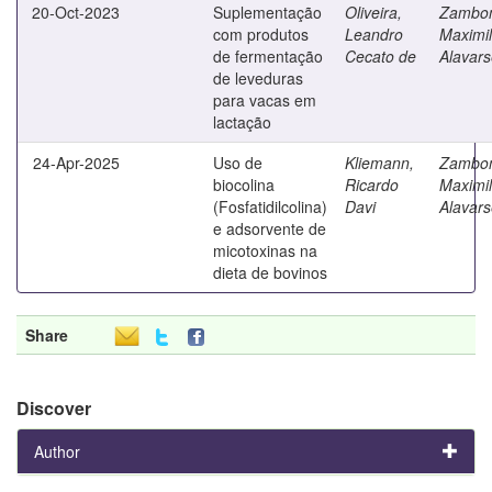
20-Oct-2023
Suplementação
Oliveira,
Zambo
com produtos
Leandro
Maximil
de fermentação
Cecato de
Alavar
de leveduras
para vacas em
lactação
24-Apr-2025
Uso de
Kliemann,
Zambo
biocolina
Ricardo
Maximil
(Fosfatidilcolina)
Davi
Alavar
e adsorvente de
micotoxinas na
dieta de bovinos
Share
Discover
Author