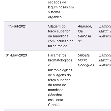
secados de
leguminosas em
sistema
orgânico
15-Jul-2021
Silagem do
Andrade,
Zambo
terço superior
Ida
Maximil
da mandioca
Barbosa
Alavar
com inclusão de
de
milho moído
31-May-2023
Parâmetros
Shibata ,
Zambo
bromatológicos
Murilo
Maximil
e
Rodrigues
Alavar
microbiológicos
de silagens do
terço superior
da rama de
mandioca
(Manihot
esculenta
Crantz)