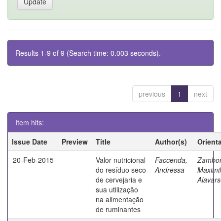
Results 1-9 of 9 (Search time: 0.003 seconds).
previous
1
next
Item hits:
Issue Date
Preview
Title
Author(s)
Orient
20-Feb-2015
Valor nutricional
Faccenda,
Zambo
do resíduo seco
Andressa
Maximil
de cervejaria e
Alavar
sua utilização
na alimentação
de ruminantes