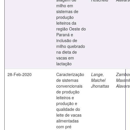
milho em
sistemas de
produção
leiteiros da
região Oeste do
Paraná e
inclusão de
milho quebrado
na dieta de
vacas em
lactação
28-Feb-2020
Caracterização
Lange,
Zambo
de sistemas
Maichel
Maximil
convencionais
Jhonattas
Alavar
de produção
leiteiros e
produção e
qualidade do
leite de vacas
alimentadas
com pré