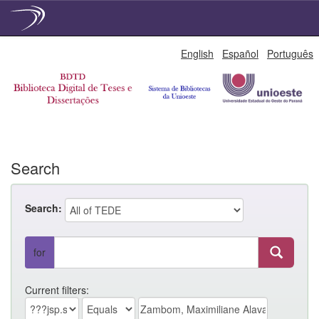
Skip
English
Español
Português
navigation
Search
Search:
for
Current filters: