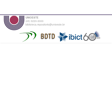
UNIOESTE
(45) 3220-3000
biblioteca.repositorio@unioeste.br