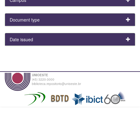
Document type
Date issued
UNIOESTE
(45) 3220-3000
biblioteca.repositorio@unioeste.br