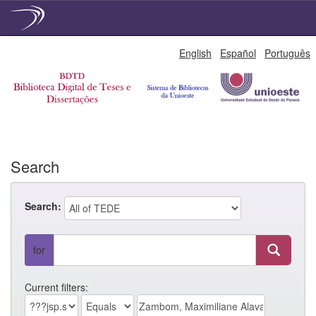
Skip
English
Español
Português
navigation
Search
Search:
for
Current filters: