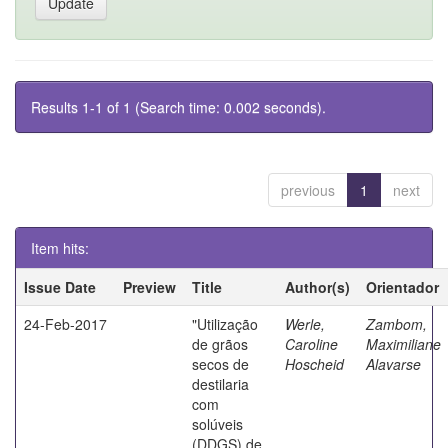
Results 1-1 of 1 (Search time: 0.002 seconds).
previous
1
next
Item hits:
Issue Date
Preview
Title
Author(s)
Orientador
24-Feb-2017
"Utilização
Werle,
Zambom,
de grãos
Caroline
Maximiliane
secos de
Hoscheid
Alavarse
destilaria
com
solúveis
(DDGS) de