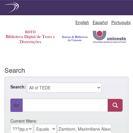
Skip
English
Español
Português
navigation
Search
Search:
for
Current filters: