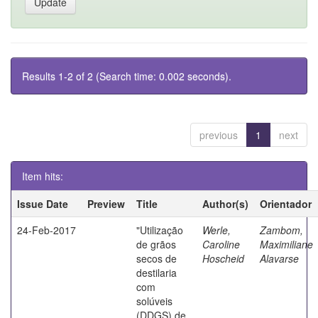
Results 1-2 of 2 (Search time: 0.002 seconds).
previous
1
next
Item hits:
Issue Date
Preview
Title
Author(s)
Orientador
24-Feb-2017
"Utilização
Werle,
Zambom,
de grãos
Caroline
Maximiliane
secos de
Hoscheid
Alavarse
destilaria
com
solúveis
(DDGS) de