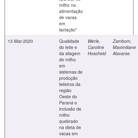
milho na
alimentação
de vacas
em
lactação"
13-Mar-2020
Qualidade
Werle,
Zambom,
do leite e
Caroline
Maximiliane
da silagem
Hoscheid
Alavarse
de milho
em
sistemas de
produção
leiteiros da
região
Oeste do
Paraná e
inclusão de
milho
quebrado
na dieta de
vacas em