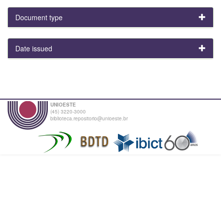
Document type
Date issued
UNIOESTE
(45) 3220-3000
biblioteca.repositorio@unioeste.br