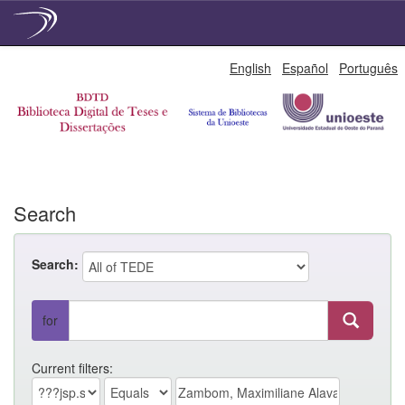
Skip
English
Español
Português
navigation
Search
Search:
for
Current filters: