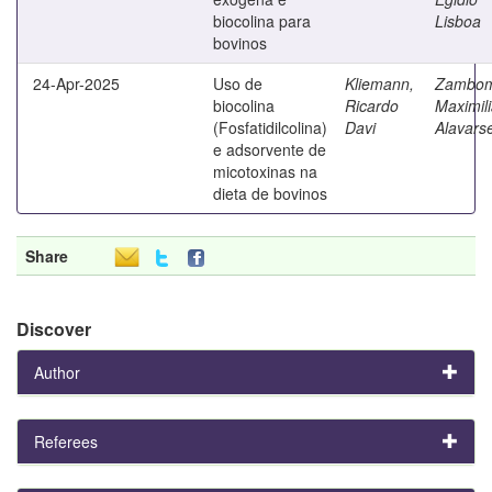
biocolina para
Lisboa
bovinos
24-Apr-2025
Uso de
Kliemann,
Zambo
biocolina
Ricardo
Maximil
(Fosfatidilcolina)
Davi
Alavars
e adsorvente de
micotoxinas na
dieta de bovinos
Share
Discover
Author
Referees