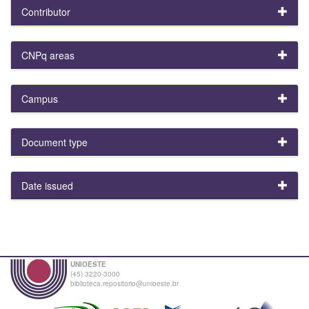
Contributor
CNPq areas
Campus
Document type
Date issued
UNIOESTE
(45) 3220-3000
biblioteca.repositorio@unioeste.br