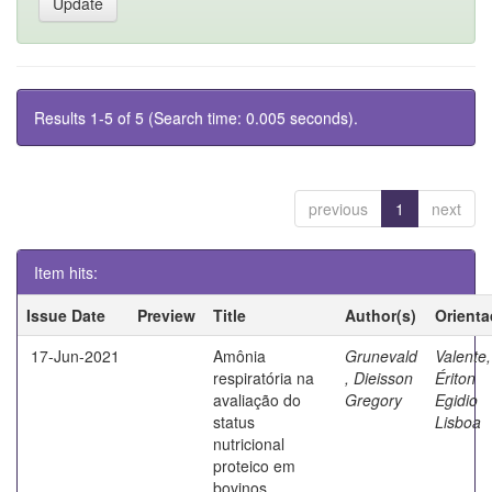
Results 1-5 of 5 (Search time: 0.005 seconds).
previous
1
next
Item hits:
Issue Date
Preview
Title
Author(s)
Orienta
17-Jun-2021
Amônia
Grunevald
Valente,
respiratória na
, Dieisson
Ériton
avaliação do
Gregory
Egidio
status
Lisboa
nutricional
proteico em
bovinos