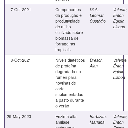
7-Oct-2021
Componentes
Diniz ,
Valente,
da produção e
Leomar
Ériton
produtividade
Custódio
Egidio
de milho
Lisboa
cultivado sobre
biomassa de
forrageiras
tropicais
8-Oct-2021
Níveis dietéticos
Dresch,
Valente,
de proteína
Alan
Ériton
degradada no
Egidio
rúmen para
Lisboa
novilhas de
corte
suplementadas
a pasto durante
o verão
29-May-2023
Enzima alfa
Barbizan,
Valente,
amilase
Mariana
Ériton
exógena e
Egidio