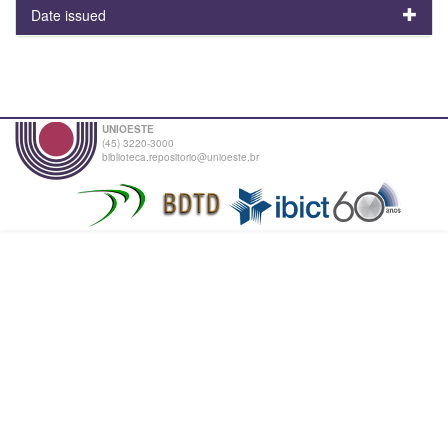
Date issued
UNIOESTE
(45) 3220-3000
biblioteca.repositorio@unioeste.br