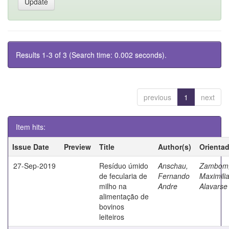
Results 1-3 of 3 (Search time: 0.002 seconds).
previous
1
next
Item hits:
Issue Date
Preview
Title
Author(s)
Orienta
27-Sep-2019
Resíduo úmido
Anschau,
Zambom
de fecularia de
Fernando
Maximili
milho na
Andre
Alavarse
alimentação de
bovinos
leiteiros