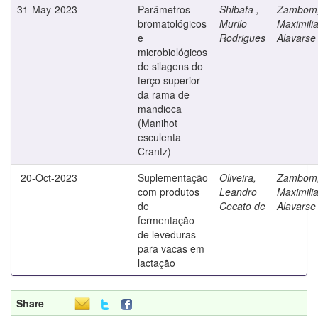
31-May-2023
Parâmetros
Shibata ,
Zambom
bromatológicos
Murilo
Maximili
e
Rodrigues
Alavarse
microbiológicos
de silagens do
terço superior
da rama de
mandioca
(Manihot
esculenta
Crantz)
20-Oct-2023
Suplementação
Oliveira,
Zambom
com produtos
Leandro
Maximili
de
Cecato de
Alavarse
fermentação
de leveduras
para vacas em
lactação
Share