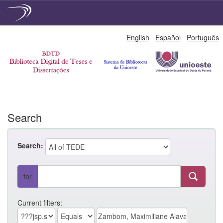
Skip
English
Español
Português
navigation
Search
Search:
for
Current filters: