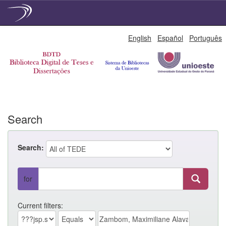
Skip
English
Español
Português
navigation
Search
Search:
for
Current filters: