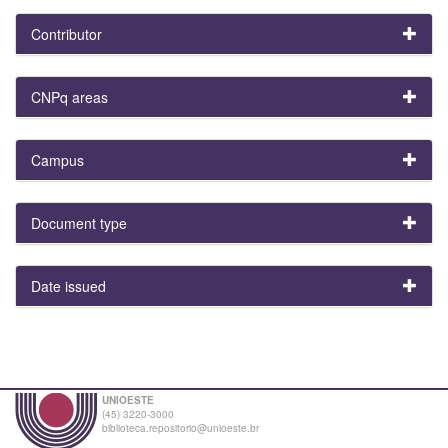
Contributor
CNPq areas
Campus
Document type
Date issued
UNIOESTE
(45) 3220-3000
biblioteca.repositorio@unioeste.br