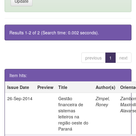
Results 1-2 of 2 (Search time: 0.002 seconds).
previous
1
next
Item hits:
Issue Date
Preview
Title
Author(s)
Orienta
26-Sep-2014
Gestão
Zimpel,
Zambo
financeira de
Roney
Maximil
sistemas
Alavars
leiteiros na
região oeste do
Paraná