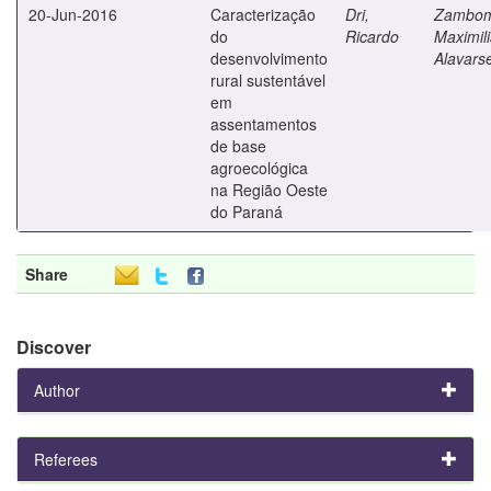
20-Jun-2016
Caracterização
Dri,
Zambo
do
Ricardo
Maximil
desenvolvimento
Alavars
rural sustentável
em
assentamentos
de base
agroecológica
na Região Oeste
do Paraná
Share
Discover
Author
Referees