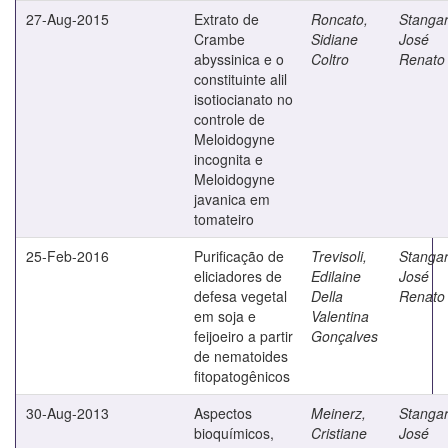
27-Aug-2015
Extrato de
Roncato,
Stangar
Crambe
Sidiane
José
abyssinica e o
Coltro
Renato
constituinte alil
isotiocianato no
controle de
Meloidogyne
incognita e
Meloidogyne
javanica em
tomateiro
25-Feb-2016
Purificação de
Trevisoli,
Stangar
eliciadores de
Edilaine
José
defesa vegetal
Della
Renato
em soja e
Valentina
feijoeiro a partir
Gonçalves
de nematoides
fitopatogênicos
30-Aug-2013
Aspectos
Meinerz,
Stangar
bioquímicos,
Cristiane
José