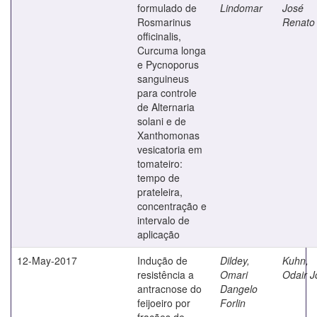
formulado de
Lindomar
José
Rosmarinus
Renato
officinalis,
Curcuma longa
e Pycnoporus
sanguineus
para controle
de Alternaria
solani e de
Xanthomonas
vesicatoria em
tomateiro:
tempo de
prateleira,
concentração e
intervalo de
aplicação
12-May-2017
Indução de
Dildey,
Kuhn,
resistência a
Omari
Odair J
antracnose do
Dangelo
feijoeiro por
Forlin
frações de