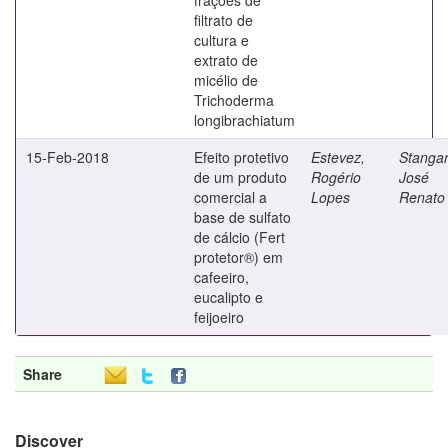
filtrato de
cultura e
extrato de
micélio de
Trichoderma
longibrachiatum
15-Feb-2018
Efeito protetivo
Estevez,
Stangar
de um produto
Rogério
José
comercial a
Lopes
Renato
base de sulfato
de cálcio (Fert
protetor®) em
cafeeiro,
eucalipto e
feijoeiro
Share
Discover