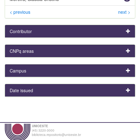
< previous
next >
Contributor
CNPq areas
Campus
Date issued
UNIOESTE
(45) 3220-3000
biblioteca.repositorio@unioeste.br