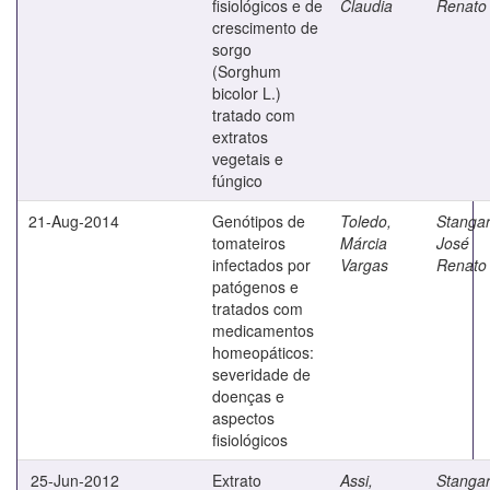
fisiológicos e de
Claudia
Renato
crescimento de
sorgo
(Sorghum
bicolor L.)
tratado com
extratos
vegetais e
fúngico
21-Aug-2014
Genótipos de
Toledo,
Stangar
tomateiros
Márcia
José
infectados por
Vargas
Renato
patógenos e
tratados com
medicamentos
homeopáticos:
severidade de
doenças e
aspectos
fisiológicos
25-Jun-2012
Extrato
Assi,
Stangar