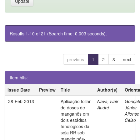
Results 1-10 of 21 (Search time: 0.003 seconds).
previous
1
2
3
next
Item hits:
Issue Date
Preview
Title
Author(s)
Orient
28-Feb-2013
Aplicação foliar
Nava, Ivair
Gonçal
de doses de
André
Júnior,
manganês em
Affonso
dois estádios
Celso
fenológicos da
soja RR sob
manejo pós-