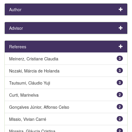
Author
Advisor
Referees
Meinerz, Cristiane Claudia
3
Nozaki, Márcia de Holanda
3
Tsutsumi, Cláudio Yuji
3
Curti, Marinelva
2
Gonçalves Júnior, Affonso Celso
2
Missio, Vivian Carré
2
Moreira, Gláucia Cristina
2