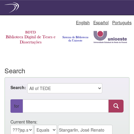
Skip
English
Español
Português
navigation
Search
Search:
for
Current filters: