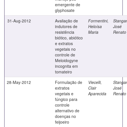
emergente de
glyphosate
31-Aug-2012
Avaliação de
Formentini,
Stangar
indutores de
Heloísa
José
resistência
Maria
Renato
biótico, abiótico
e extratos
vegetais no
controle de
Meloidogyne
incognita em
tomateiro
28-May-2012
Formulação de
Viecelli,
Stangar
extratos
Clair
José
vegetais e
Aparecida
Renato
fúngico para
controle
alternativo de
doenças no
feijoeiro