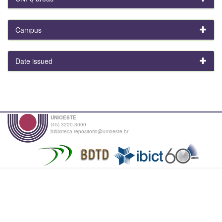
Campus
Date issued
UNIOESTE
(45) 3220-3000
biblioteca.repositorio@unioeste.br