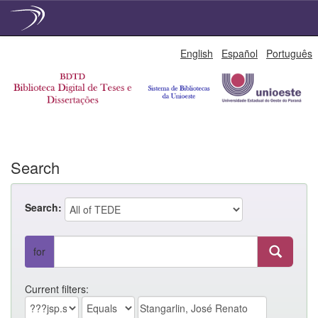
Skip
English
Español
Português
navigation
Search
Search:
for
Current filters: