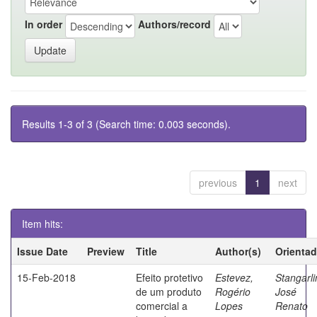
In order
Authors/record
Results 1-3 of 3 (Search time: 0.003 seconds).
previous
1
next
Item hits:
Issue Date
Preview
Title
Author(s)
Orientad
15-Feb-2018
Efeito protetivo
Estevez,
Stangarli
de um produto
Rogério
José
comercial a
Lopes
Renato