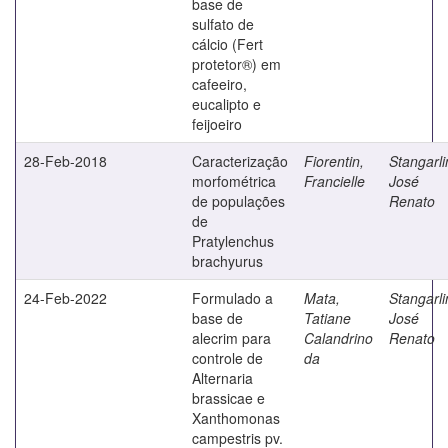
base de
sulfato de
cálcio (Fert
protetor®) em
cafeeiro,
eucalipto e
feijoeiro
28-Feb-2018
Caracterização
Fiorentin,
Stangarli
morfométrica
Francielle
José
de populações
Renato
de
Pratylenchus
brachyurus
24-Feb-2022
Formulado a
Mata,
Stangarli
base de
Tatiane
José
alecrim para
Calandrino
Renato
controle de
da
Alternaria
brassicae e
Xanthomonas
campestris pv.