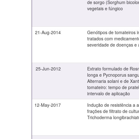
de sorgo (Sorghum bicolor
vegetais e fúngico
21-Aug-2014
Genótipos de tomateiros i
tratados com medicament
severidade de doenças e a
25-Jun-2012
Extrato formulado de Rosm
longa e Pycnoporus sangu
Alternaria solani e de Xa
tomateiro: tempo de prate
intervalo de aplicação
12-May-2017
Indução de resistência a a
frações de filtrato de cult
Trichoderma longibrachia