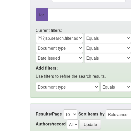
for
Current filters:
Add filters:
Use filters to refine the search results.
Results/Page
Sort items by
Authors/record