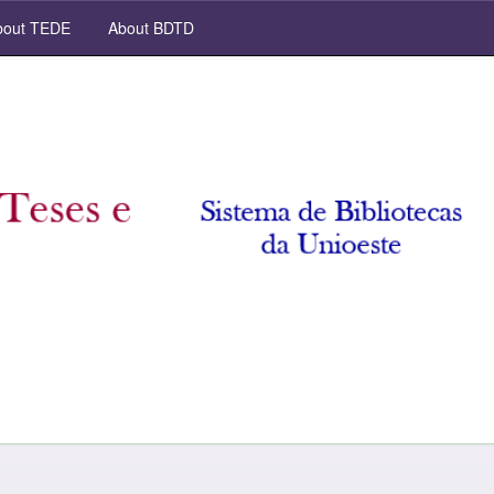
out TEDE
About BDTD