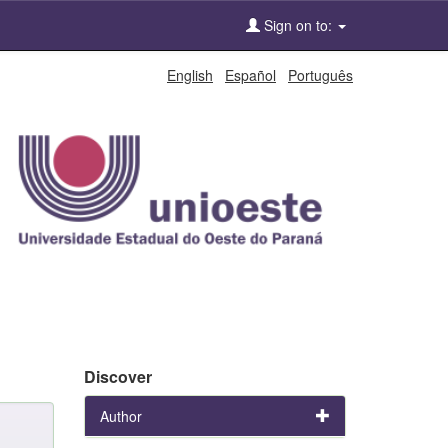
Sign on to:
English
Español
Português
Discover
Author