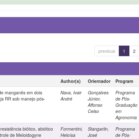
previous
1
2
Author(s)
Orientador
Program
s de manganês em dois
Nava, Ivair
Gonçalves
Programa
oja RR sob manejo pós-
André
Júnior,
de Pós-
Affonso
Graduação
Celso
em
Agronomia
esistência biótico, abiótico
Formentini,
Stangarlin,
Programa
ntrole de Meloidogyne
Heloísa
José
de Pós-