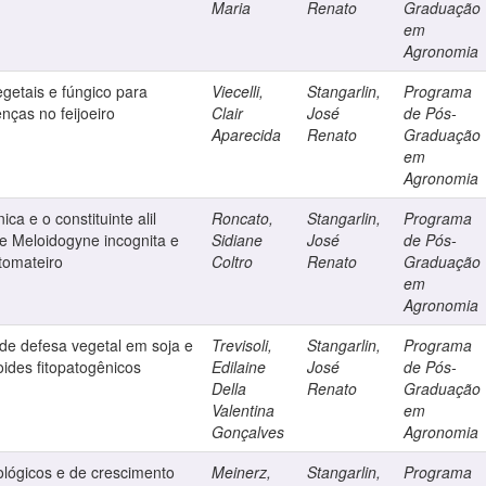
Maria
Renato
Graduação
em
Agronomia
getais e fúngico para
Viecelli,
Stangarlin,
Programa
enças no feijoeiro
Clair
José
de Pós-
Aparecida
Renato
Graduação
em
Agronomia
ca e o constituinte alil
Roncato,
Stangarlin,
Programa
de Meloidogyne incognita e
Sidiane
José
de Pós-
tomateiro
Coltro
Renato
Graduação
em
Agronomia
 de defesa vegetal em soja e
Trevisoli,
Stangarlin,
Programa
toides fitopatogênicos
Edilaine
José
de Pós-
Della
Renato
Graduação
Valentina
em
Gonçalves
Agronomia
iológicos e de crescimento
Meinerz,
Stangarlin,
Programa