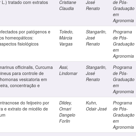
 L.) tratado com extratos
Cristiane
José
de Pós-
Claudia
Renato
Graduação
em
Agronomia
nfectados por patógenos e
Toledo,
Stangarlin,
Programa
os homeopáticos:
Márcia
José
de Pós-
spectos fisiológicos
Vargas
Renato
Graduação
em
Agronomia
arinus officinalis, Curcuma
Assi,
Stangarlin,
Programa
ineus para controle de
Lindomar
José
de Pós-
nthomonas vesicatoria em
Renato
Graduação
leira, concentração e
em
Agronomia
ntracnose do feijoeiro por
Dildey,
Kuhn,
Programa
ura e extrato de micélio de
Omari
Odair José
de Pós-
tum
Dangelo
Graduação
Forlin
em
Agronomia