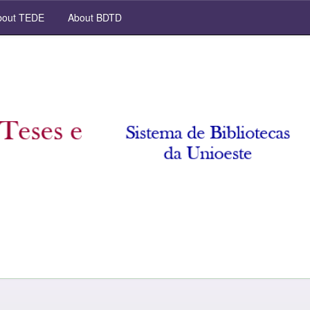
out TEDE
About BDTD