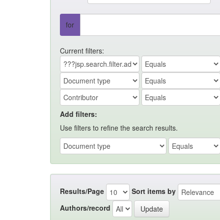
for
Current filters:
Add filters:
Use filters to refine the search results.
Results/Page
Sort items by
Authors/record