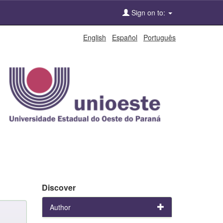
Sign on to:
English
Español
Português
Discover
Author