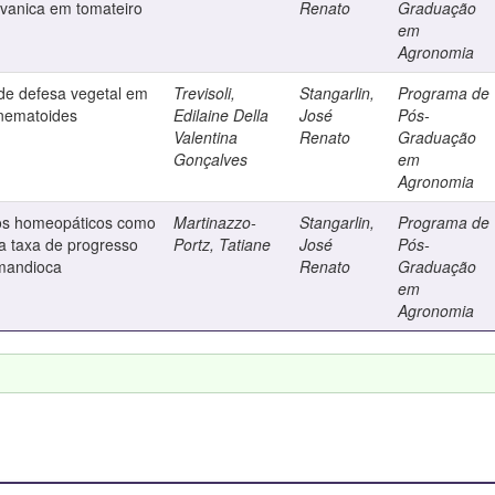
avanica em tomateiro
Renato
Graduação
em
Agronomia
 de defesa vegetal em
Trevisoli,
Stangarlin,
Programa de
e nematoides
Edilaine Della
José
Pós-
Valentina
Renato
Graduação
Gonçalves
em
Agronomia
tos homeopáticos como
Martinazzo-
Stangarlin,
Programa de
da taxa de progresso
Portz, Tatiane
José
Pós-
mandioca
Renato
Graduação
em
Agronomia