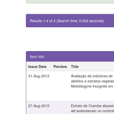
Results 1-4 of 4 (Search time: 0.002 seconds).
Item hits:
Issue Date
Preview
Title
31-Aug-2012
Avaliação de indutores de r
abiótico e extratos vegetai
Meloidogyne incognita em
27-Aug-2015
Extrato de Crambe abyssini
alil isotiocianato no contr