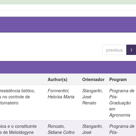
previous
1
Author(s)
Orientador
Program
esistência biótico,
Formentini,
Stangarlin,
Programa de
s no controle de
Heloísa Maria
José
Pós-
 tomateiro
Renato
Graduação
em
Agronomia
ca e o constituinte
Roncato,
Stangarlin,
Programa de
ole de Meloidogyne
Sidiane Coltro
José
Pós-