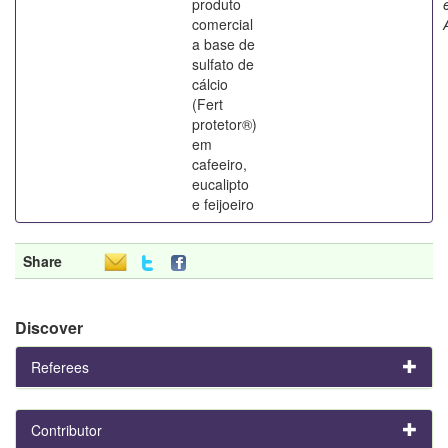
produto
comercial
a base de
sulfato de
cálcio
(Fert
protetor®)
em
cafeeiro,
eucalipto
e feijoeiro
Share
Discover
Referees
Contributor