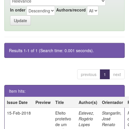
In order
Authors/record
Results 1-1 of 1 (Search time: 0.001 seconds).
previous
1
next
Item hits:
Issue Date
Preview
Title
Author(s)
Orientador
15-Feb-2018
Efeito
Estevez,
Stangarlin,
protetivo
Rogério
José
de um
Lopes
Renato