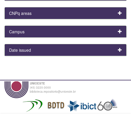
CNPq areas
Campus
Date issued
UNIOESTE
(45) 3220-3000
biblioteca.repositorio@unioeste.br