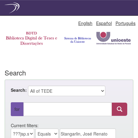
Skip
English
Español
Português
navigation
Search
Search:
for
Current filters: