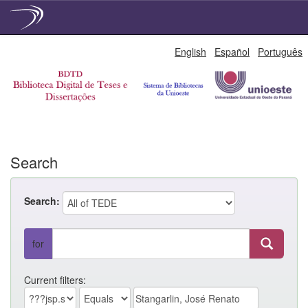
Skip
English
Español
Português
navigation
Search
Search:
for
Current filters: