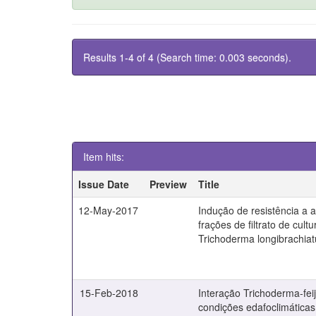
Results 1-4 of 4 (Search time: 0.003 seconds).
Item hits:
Issue Date
Preview
Title
12-May-2017
Indução de resistência a a
frações de filtrato de cult
Trichoderma longibrachia
15-Feb-2018
Interação Trichoderma-fei
condições edafoclimáticas