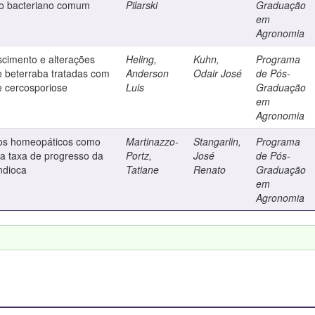
to bacteriano comum
Pilarski
Graduação
em
Agronomia
scimento e alterações
Heling,
Kuhn,
Programa
e beterraba tratadas com
Anderson
Odair José
de Pós-
e cercosporiose
Luis
Graduação
em
Agronomia
tos homeopáticos como
Martinazzo-
Stangarlin,
Programa
da taxa de progresso da
Portz,
José
de Pós-
ndioca
Tatiane
Renato
Graduação
em
Agronomia