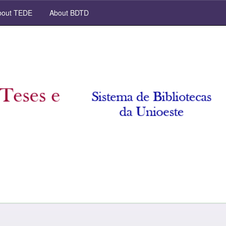
out TEDE
About BDTD