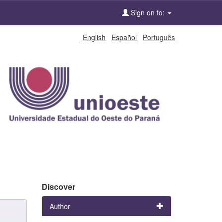
Sign on to:
English
Español
Português
Discover
Author