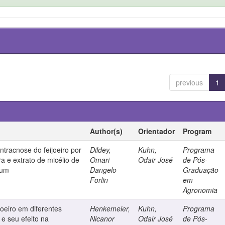
previous
1
Author(s)
Orientador
Program
ntracnose do feijoeiro por
Dildey,
Kuhn,
Programa
ura e extrato de micélio de
Omari
Odair José
de Pós-
tum
Dangelo
Graduação
Forlin
em
Agronomia
joeiro em diferentes
Henkemeier,
Kuhn,
Programa
 e seu efeito na
Nicanor
Odair José
de Pós-