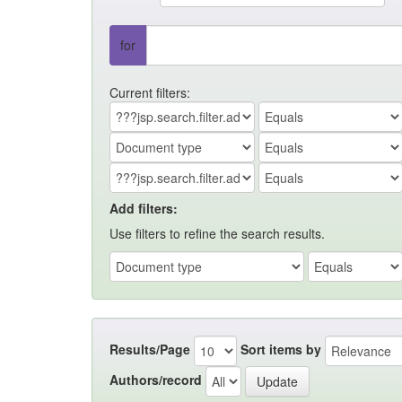
for
Current filters:
Add filters:
Use filters to refine the search results.
Results/Page
Sort items by
Authors/record