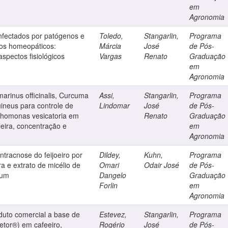
em
Agronomia
nfectados por patógenos e
Toledo,
Stangarlin,
Programa
os homeopáticos:
Márcia
José
de Pós-
spectos fisiológicos
Vargas
Renato
Graduação
em
Agronomia
arinus officinalis, Curcuma
Assi,
Stangarlin,
Programa
ineus para controle de
Lindomar
José
de Pós-
nthomonas vesicatoria em
Renato
Graduação
leira, concentração e
em
Agronomia
ntracnose do feijoeiro por
Dildey,
Kuhn,
Programa
ura e extrato de micélio de
Omari
Odair José
de Pós-
tum
Dangelo
Graduação
Forlin
em
Agronomia
oduto comercial a base de
Estevez,
Stangarlin,
Programa
tetor®) em cafeeiro,
Rogério
José
de Pós-