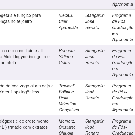
Agronomia
getais e fúngico para
Viecelli,
Stangarlin,
Programa
enças no feijoeiro
Clair
José
de Pós-
Aparecida
Renato
Graduação
em
Agronomia
ca e o constituinte alil
Roncato,
Stangarlin,
Programa
de Meloidogyne incognita e
Sidiane
José
de Pós-
tomateiro
Coltro
Renato
Graduação
em
Agronomia
 de defesa vegetal em soja e
Trevisoli,
Stangarlin,
Programa
toides fitopatogênicos
Edilaine
José
de Pós-
Della
Renato
Graduação
Valentina
em
Gonçalves
Agronomia
iológicos e de crescimento
Meinerz,
Stangarlin,
Programa
 L.) tratado com extratos
Cristiane
José
de Pós-
Claudia
Renato
Graduação