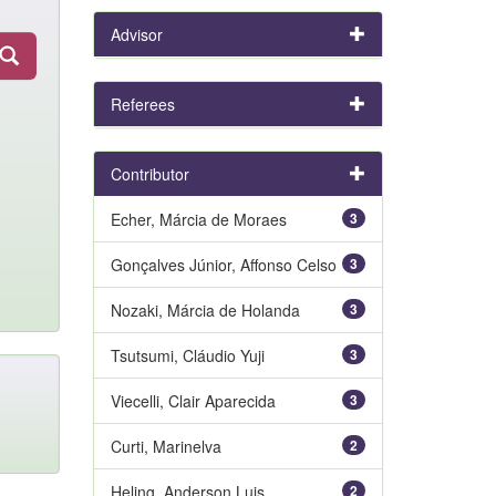
Advisor
Referees
Contributor
Echer, Márcia de Moraes
3
Gonçalves Júnior, Affonso Celso
3
Nozaki, Márcia de Holanda
3
Tsutsumi, Cláudio Yuji
3
Viecelli, Clair Aparecida
3
Curti, Marinelva
2
Heling, Anderson Luis
2