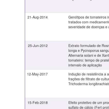
21-Aug-2014
Genótipos de tomateiros i
tratados com medicament
severidade de doenças e a
25-Jun-2012
Extrato formulado de Rosm
longa e Pycnoporus sangu
Alternaria solani e de Xa
tomateiro: tempo de prate
intervalo de aplicação
12-May-2017
Indução de resistência a a
frações de filtrato de cult
Trichoderma longibrachia
15-Feb-2018
Efeito protetivo de um pr
sulfato de cálcio (Fert pro