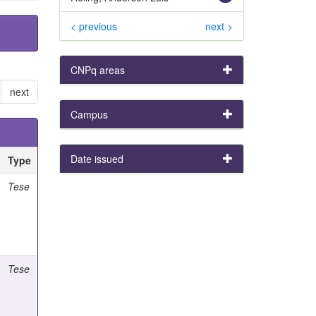
< previous
next >
CNPq areas
next
Campus
Date issued
Type
Tese
Tese