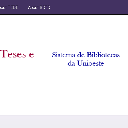
out TEDE
About BDTD