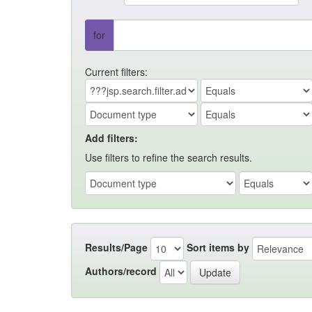
for
Current filters:
Add filters:
Use filters to refine the search results.
Results/Page
Sort items by
Authors/record