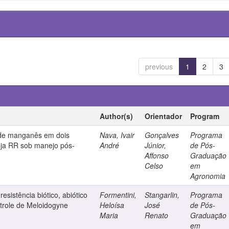
previous
1
2
3
Author(s)
Orientador
Program
s de manganês em dois
Nava, Ivair
Gonçalves
Programa
oja RR sob manejo pós-
André
Júnior,
de Pós-
Affonso
Graduação
Celso
em
Agronomia
esistência biótico, abiótico
Formentini,
Stangarlin,
Programa
ntrole de Meloidogyne
Heloísa
José
de Pós-
Maria
Renato
Graduação
em