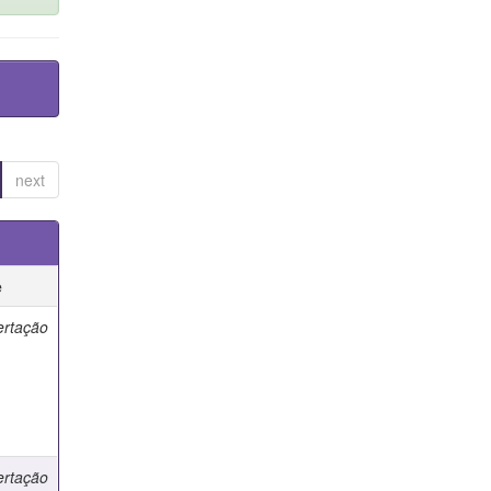
next
e
ertação
ertação