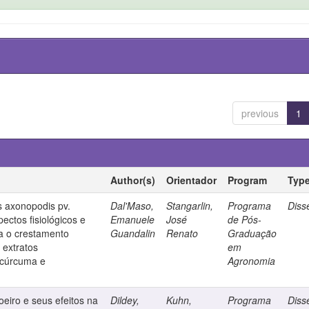
previous
1
Author(s)
Orientador
Program
Typ
 axonopodis pv.
Dal'Maso,
Stangarlin,
Programa
Diss
ectos fisiológicos e
Emanuele
José
de Pós-
ra o crestamento
Guandalin
Renato
Graduação
extratos
em
m cúrcuma e
Agronomia
oeiro e seus efeitos na
Dildey,
Kuhn,
Programa
Diss