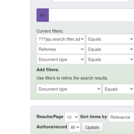
for
Current filters:
Add filters:
Use filters to refine the search results.
Results/Page
Sort items by
Authors/record