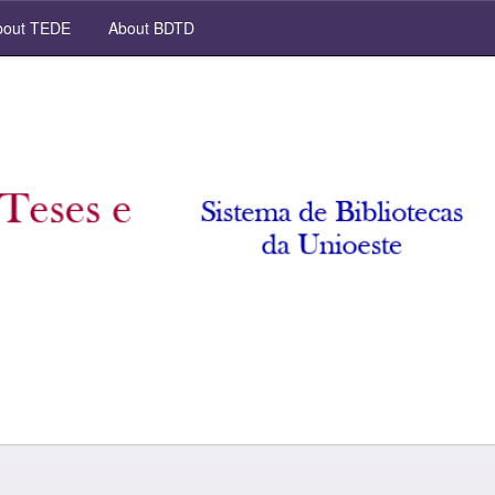
out TEDE
About BDTD