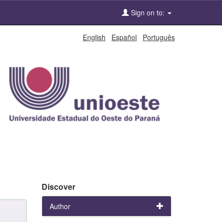
Sign on to:
English
Español
Português
Discover
Author