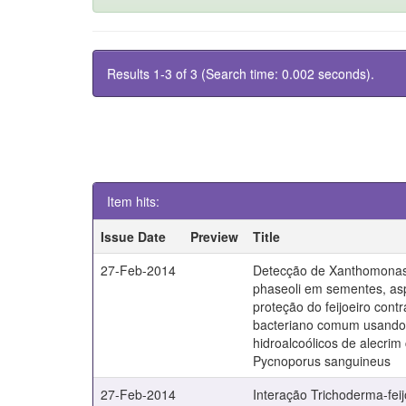
Results 1-3 of 3 (Search time: 0.002 seconds).
Item hits:
Issue Date
Preview
Title
27-Feb-2014
Detecção de Xanthomonas
phaseoli em sementes, asp
proteção do feijoeiro cont
bacteriano comum usando 
hidroalcoólicos de alecri
Pycnoporus sanguineus
27-Feb-2014
Interação Trichoderma-feij