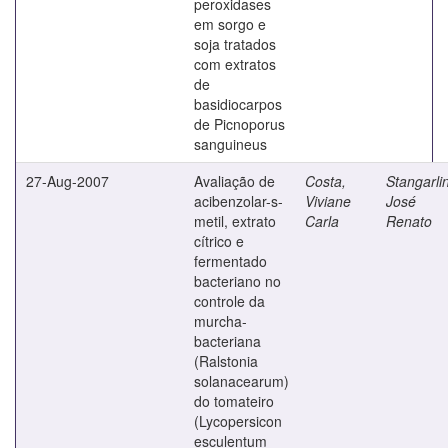
peroxidases
em sorgo e
soja tratados
com extratos
de
basidiocarpos
de Picnoporus
sanguineus
27-Aug-2007
Avaliação de
Costa,
Stangarlin
acibenzolar-s-
Viviane
José
metil, extrato
Carla
Renato
cítrico e
fermentado
bacteriano no
controle da
murcha-
bacteriana
(Ralstonia
solanacearum)
do tomateiro
(Lycopersicon
esculentum