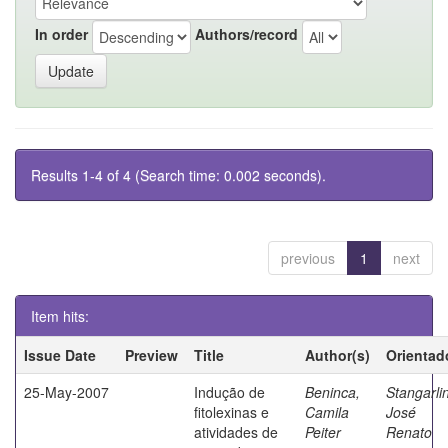
In order
Authors/record
Results 1-4 of 4 (Search time: 0.002 seconds).
previous
1
next
Item hits:
Issue Date
Preview
Title
Author(s)
Orientad
25-May-2007
Indução de
Beninca,
Stangarlin
fitolexinas e
Camila
José
atividades de
Peiter
Renato