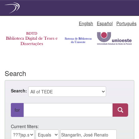
Skip
English
Español
Português
navigation
Search
Search:
for
Current filters: