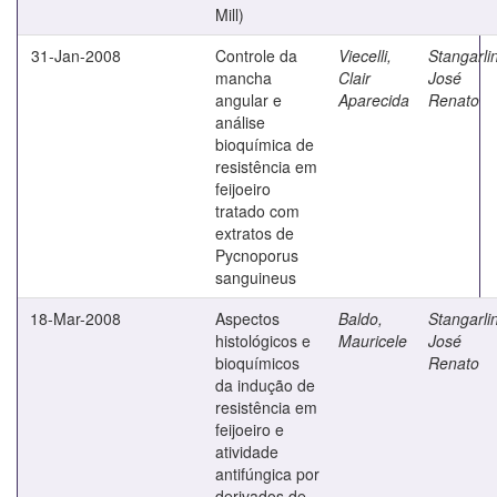
Mill)
31-Jan-2008
Controle da
Viecelli,
Stangarlin
mancha
Clair
José
angular e
Aparecida
Renato
análise
bioquímica de
resistência em
feijoeiro
tratado com
extratos de
Pycnoporus
sanguineus
18-Mar-2008
Aspectos
Baldo,
Stangarlin
histológicos e
Mauricele
José
bioquímicos
Renato
da indução de
resistência em
feijoeiro e
atividade
antifúngica por
derivados de