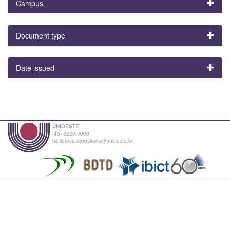
Campus
Document type
Date issued
UNIOESTE
(45) 3220-3000
biblioteca.repositorio@unioeste.br