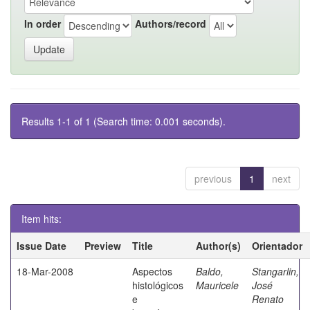
In order
Authors/record
Results 1-1 of 1 (Search time: 0.001 seconds).
previous
1
next
Item hits:
Issue Date
Preview
Title
Author(s)
Orientador
18-Mar-2008
Aspectos
Baldo,
Stangarlin,
histológicos
Mauricele
José
e
Renato