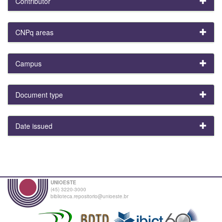
Contributor
CNPq areas
Campus
Document type
Date issued
UNIOESTE
(45) 3220-3000
biblioteca.repositorio@unioeste.br