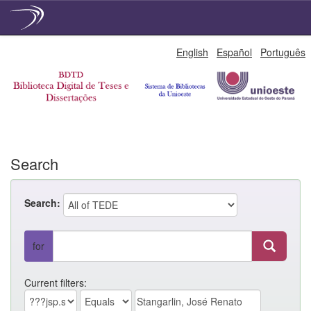
Skip
English
Español
Português
navigation
Search
Search:
for
Current filters: