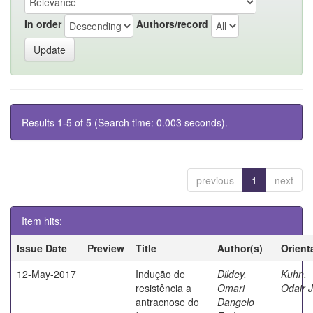
In order
Authors/record
Results 1-5 of 5 (Search time: 0.003 seconds).
previous
1
next
Item hits:
Issue Date
Preview
Title
Author(s)
Orient
12-May-2017
Indução de
Dildey,
Kuhn,
resistência a
Omari
Odair 
antracnose do
Dangelo