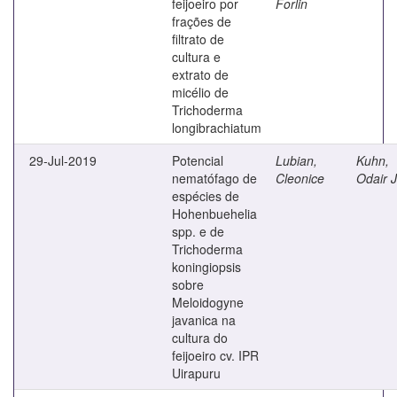
feijoeiro por
Forlin
frações de
filtrato de
cultura e
extrato de
micélio de
Trichoderma
longibrachiatum
29-Jul-2019
Potencial
Lubian,
Kuhn,
nematófago de
Cleonice
Odair 
espécies de
Hohenbuehelia
spp. e de
Trichoderma
koningiopsis
sobre
Meloidogyne
javanica na
cultura do
feijoeiro cv. IPR
Uirapuru