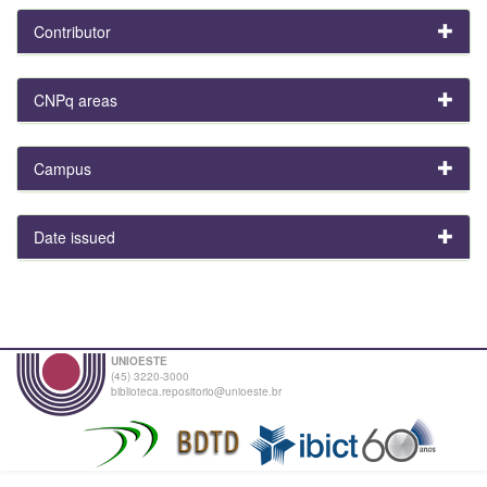
Contributor
CNPq areas
Campus
Date issued
UNIOESTE
(45) 3220-3000
biblioteca.repositorio@unioeste.br