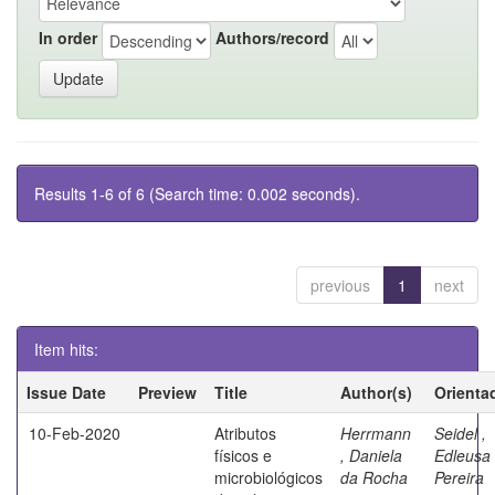
In order
Authors/record
Results 1-6 of 6 (Search time: 0.002 seconds).
previous
1
next
Item hits:
Issue Date
Preview
Title
Author(s)
Orienta
10-Feb-2020
Atributos
Herrmann
Seidel ,
físicos e
, Daniela
Edleusa
microbiológicos
da Rocha
Pereira