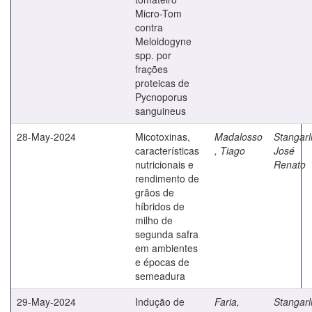
Micro-Tom
contra
Meloidogyne
spp. por
frações
proteicas de
Pycnoporus
sanguineus
28-May-2024
Micotoxinas,
Madalosso
Stangarl
características
, Tiago
José
nutricionais e
Renato
rendimento de
grãos de
híbridos de
milho de
segunda safra
em ambientes
e épocas de
semeadura
29-May-2024
Indução de
Faria,
Stangarl