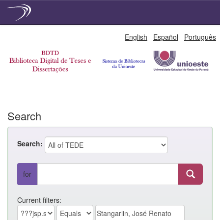
Skip
English
Español
Português
navigation
Search
Search:
for
Current filters: