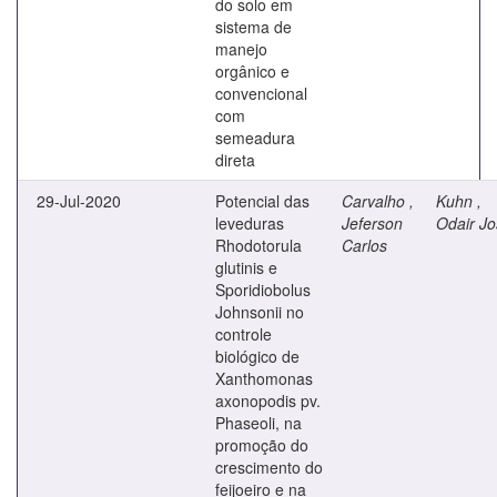
do solo em
sistema de
manejo
orgânico e
convencional
com
semeadura
direta
29-Jul-2020
Potencial das
Carvalho ,
Kuhn ,
leveduras
Jeferson
Odair J
Rhodotorula
Carlos
glutinis e
Sporidiobolus
Johnsonii no
controle
biológico de
Xanthomonas
axonopodis pv.
Phaseoli, na
promoção do
crescimento do
feijoeiro e na