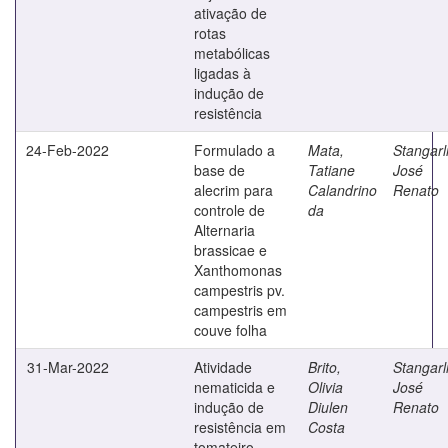
ativação de
rotas
metabólicas
ligadas à
indução de
resistência
24-Feb-2022
Formulado a
Mata,
Stangarl
base de
Tatiane
José
alecrim para
Calandrino
Renato
controle de
da
Alternaria
brassicae e
Xanthomonas
campestris pv.
campestris em
couve folha
31-Mar-2022
Atividade
Brito,
Stangarl
nematicida e
Olivia
José
indução de
Diulen
Renato
resistência em
Costa
tomateiro