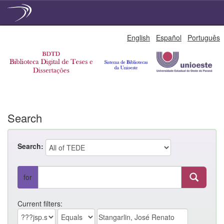
Skip
English
Español
Português
navigation
Search
Search:
for
Current filters: