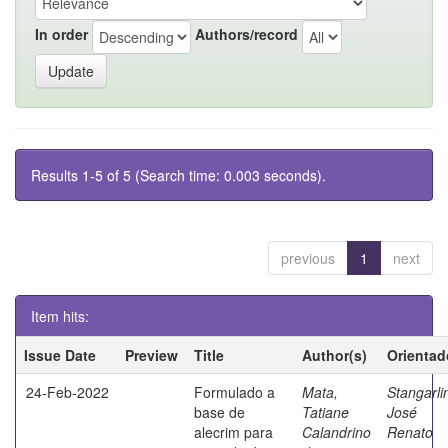
In order
Authors/record
Results 1-5 of 5 (Search time: 0.003 seconds).
previous
1
next
Item hits:
Issue Date
Preview
Title
Author(s)
Orientad
24-Feb-2022
Formulado a
Mata,
Stangarli
base de
Tatiane
José
alecrim para
Calandrino
Renato