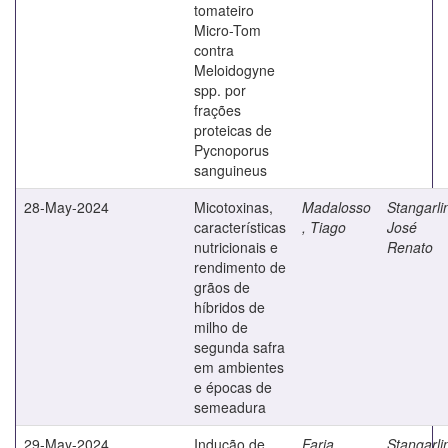
tomateiro
Micro-Tom
contra
Meloidogyne
spp. por
frações
proteicas de
Pycnoporus
sanguineus
28-May-2024
Micotoxinas,
Madalosso
Stangarli
características
, Tiago
José
nutricionais e
Renato
rendimento de
grãos de
híbridos de
milho de
segunda safra
em ambientes
e épocas de
semeadura
29-May-2024
Indução de
Faria,
Stangarli