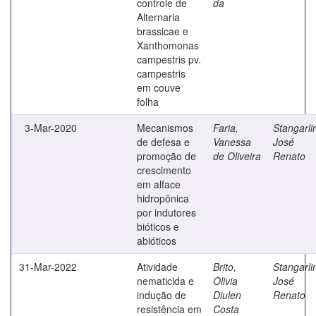
controle de
da
Alternaria
brassicae e
Xanthomonas
campestris pv.
campestris
em couve
folha
3-Mar-2020
Mecanismos
Faria,
Stangarli
de defesa e
Vanessa
José
promoção de
de Oliveira
Renato
crescimento
em alface
hidropônica
por indutores
bióticos e
abióticos
31-Mar-2022
Atividade
Brito,
Stangarli
nematicida e
Olivia
José
indução de
Diulen
Renato
resistência em
Costa