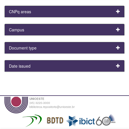
CNPq areas
Campus
Document type
Date issued
UNIOESTE
(45) 3220-3000
biblioteca.repositorio@unioeste.br