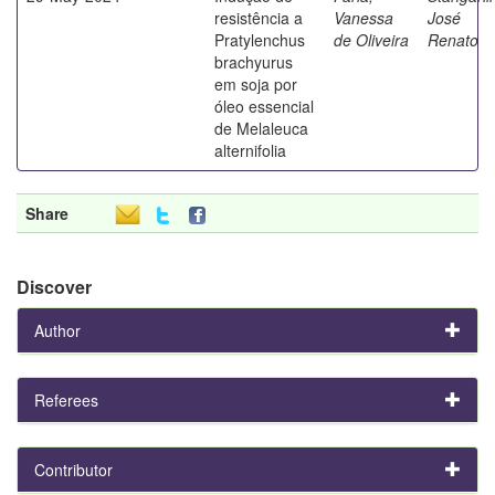
resistência a
Vanessa
José
Pratylenchus
de Oliveira
Renato
brachyurus
em soja por
óleo essencial
de Melaleuca
alternifolia
Share
Discover
Author
Referees
Contributor